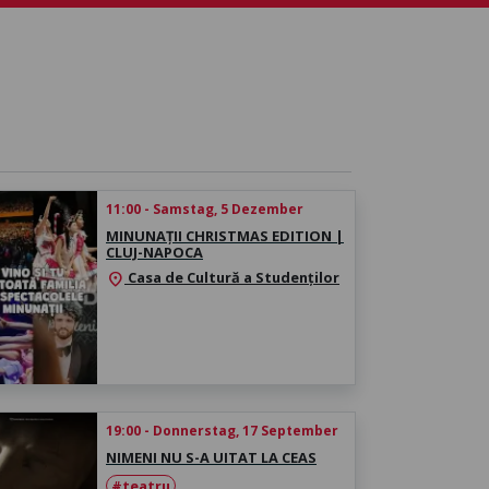
11:00 - Samstag, 5 Dezember
MINUNAȚII CHRISTMAS EDITION |
CLUJ-NAPOCA
Casa de Cultură a Studenților
location_on
19:00 - Donnerstag, 17 September
NIMENI NU S-A UITAT LA CEAS
#teatru