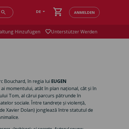
shopping_cart
search
DE
ANMELDEN
favorite
altung Hinzufügen
Unterstützer Werden
 Bouchard, în regia lui
EUGEN
 ai momentului, atât în plan național, cât și în
ului Tom, al cărui parcurs pătrunde în
telor sociale. Între tandrețe și violență,
de Xavier Dolan) jonglează între statutul de
animalice.