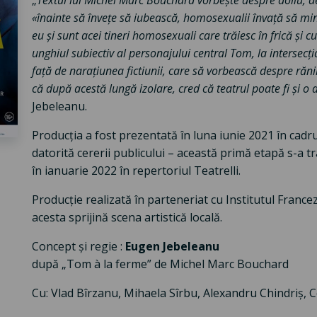
„
Textul lui Michel Marc Bouchard vorbește despre doliu, de
«înainte să învețe să iubească, homosexualii învață să m
eu și sunt acei tineri homosexuali care trăiesc în frică și c
unghiul subiectiv al personajului central Tom, la intersecția
față de narațiunea fictiunii, care să vorbească despre rănil
că după acestă lungă izolare, cred că teatrul poate fi și o a
Jebeleanu.
Producția a fost prezentată în luna iunie 2021 în cadr
datorită cererii publicului – această primă etapă s-a tr
în ianuarie 2022 în repertoriul Teatrelli.
Producție realizată în parteneriat cu Institutul France
acesta sprijină scena artistică locală.
Concept și regie :
Eugen Jebeleanu
după „Tom à la ferme” de Michel Marc Bouchard
Cu: Vlad Bîrzanu, Mihaela Sîrbu, Alexandru Chindriș, 