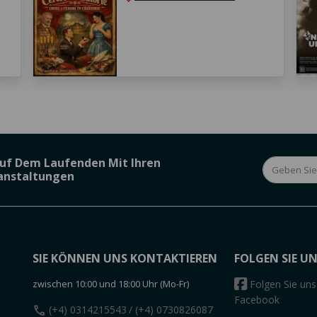
Auf Dem Laufenden Mit Ihren
ranstaltungen
SIE KÖNNEN UNS KONTAKTIEREN
FOLGEN SIE U
zwischen 10:00 und 18:00 Uhr (Mo-Fr)
Folgen Sie uns
Facebook
call
(+4) 0314215543
/ (+4) 0730826087