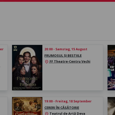
ber
20:00 - Samstag, 15 August
FRUMOSUL ȘI BESTIILE
FF Theatre-Centru Vechi
location_on
a
19:00 - Freitag, 18 September
CERERI ÎN CĂSĂTORIE
Teatrul de Artă Deva
location_on