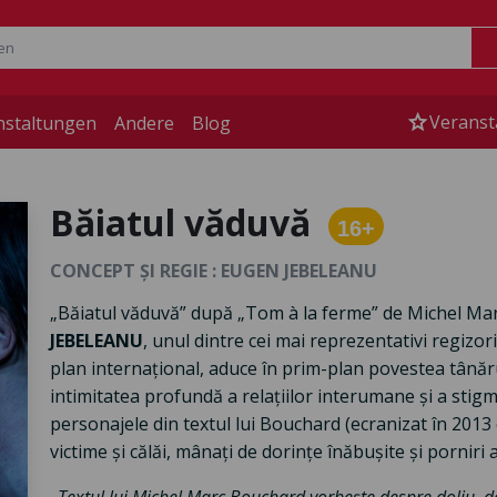
star
Veranst
nstaltungen
Andere
Blog
Băiatul văduvă
16+
CONCEPT ȘI REGIE : EUGEN JEBELEANU
„Băiatul văduvă” după „Tom à la ferme” de Michel Marc
JEBELEANU
,
unul dintre cei mai reprezentativi regizori
plan internațional, aduce în prim-plan povestea tânăr
intimitatea profundă a relațiilor interumane și a stigma
personajele din textul lui Bouchard (ecranizat în 2013 
victime și călăi, mânați de dorințe înăbușite și porniri 