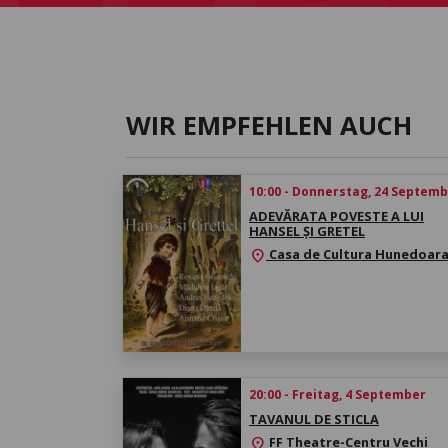
WIR EMPFEHLEN AUCH
10:00 - Donnerstag, 24 Septem
ADEVĂRATA POVESTE A LUI
HANSEL ȘI GRETEL
Casa de Cultura Hunedoar
location_on
20:00 - Freitag, 4 September
TAVANUL DE STICLA
FF Theatre-Centru Vechi
location_on