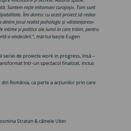
spre «închisori» și secrete. Autorul spune:
intă. Suntem niște mitomani curajoși». Tom sunt
ulpabilitate. Îmi doresc cu acest proiect să redea
 dintre jocul realist psihologic și «distanțarea»
e intime și politice ale lumii în care trăim, pentru
rtă a vindecării.”
, mărturisește Eugen
ul seriei de proiecte work in progress,
însă –
ansformat într-un spectacol finalizat, inclus
z din România, ca parte a acțiunilor prin care
Cosmina Stratan & câinele Uber