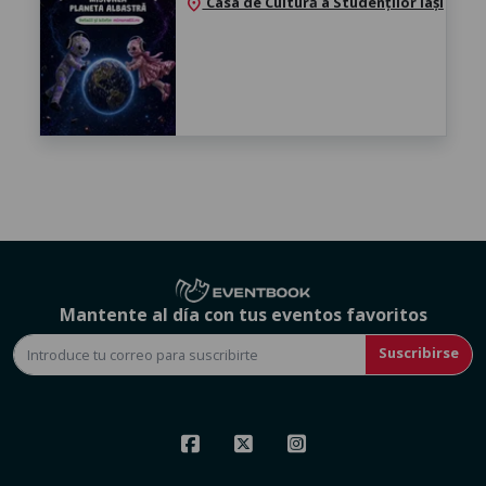
Casa de Cultură a Studenților Iași
location_on
Mantente al día con tus eventos favoritos
Suscribirse