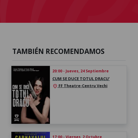
TAMBIÉN RECOMENDAMOS
20:00 - Jueves, 24 Septiembre
CUM SE DUCE TOTUL DRACU'
FF Theatre-Centru Vechi
location_on
17:00 - Viernes, 2 Octubre