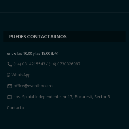
PUEDES CONTACTARNOS
entre las 10:00 y las 18:00 (L-V)
call
(+4) 0314215543
/ (+4) 0730826087
WhatsApp
mail
office@eventbook.ro
map
sos. Splaiul Independentei nr 17, Bucuresti, Sector 5
Contacto