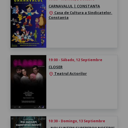
CARNAVALUL | CONSTANȚA
Casa de Cultura a Sindicatelor,
location_on
Constanta
19:00 - Sábado, 12 Septiembre
CLOSER
Teatrul Actorilor
location_on
10:30 - Domingo, 13 Septiembre
„NOI SUNTEM SUPEREROII NOȘTRI!” -