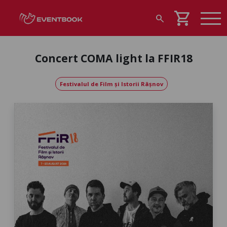
shopping_cart
search
Concert COMA light la FFIR18
Festivalul de Film și Istorii Râșnov