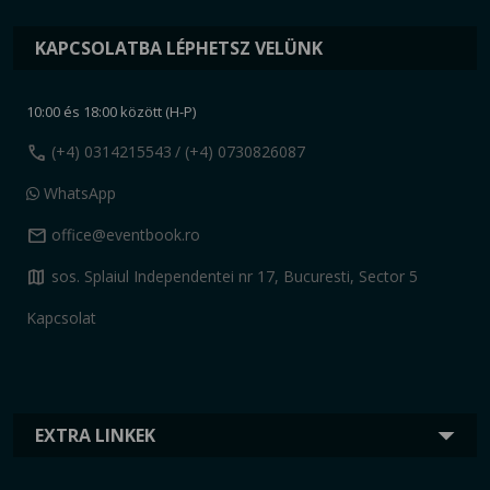
KAPCSOLATBA LÉPHETSZ VELÜNK
10:00 és 18:00 között (H-P)
call
(+4) 0314215543
/ (+4) 0730826087
WhatsApp
mail
office@eventbook.ro
map
sos. Splaiul Independentei nr 17, Bucuresti, Sector 5
Kapcsolat
EXTRA LINKEK