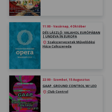
11:00 - Vasárnap, 4 Október
DÉS LÁSZLÓ: VALAHOL EURÓPÁBAN
| UNDEVA ÎN EUROPA
Szakszervezetek Művelődési
location_on
Háza Csíkszereda
22:00 - Szombat, 15 Augusztus
GAAP, GROUND CONTROL W/ LEO
Club Control
location_on