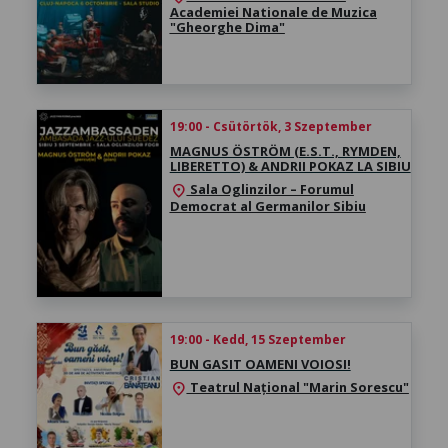
Academiei Nationale de Muzica
"Gheorghe Dima"
19:00 - Csütörtök, 3 Szeptember
MAGNUS ÖSTRÖM (E.S.T., RYMDEN,
LIBERETTO) & ANDRII POKAZ LA SIBIU
Sala Oglinzilor – Forumul
location_on
Democrat al Germanilor Sibiu
19:00 - Kedd, 15 Szeptember
BUN GASIT OAMENI VOIOSI!
Teatrul Național "Marin Sorescu"
location_on