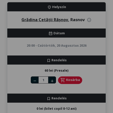
Helyszín
location_on
Grădina Cetății Râșnov
, Rasnov
info
Dátum
calendar_month
20:00 - Csütörtök, 20 Augusztus 2026
Rendelés
bookmark
60 lei (Presale)
Number of tickets
shopping_cart
Kosárba
remove
add
Rendelés
bookmark
0 lei (bilet copil 0-12 ani)