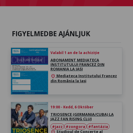
FIGYELMEDBE AJÁNLJUK
Valabil 1 an de la achiziție
ABONAMENT MEDIATECA
INSTITUTULUI FRANCEZ DIN
ROMANIA LA IAȘI
Mediateca Institutului Francez
location_on
din România la Iași
19:00 - Kedd, 6 Október
TRIOSENCE (GERMANIA/CUBA) LA
JAZZ FAN RISING CLUJ
#jazz
#zongora
#fantázia
Studioul de Concerte al
location_on