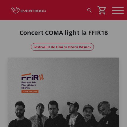
shopping_cart
search
Concert COMA light la FFIR18
Festivalul de Film și Istorii Râșnov