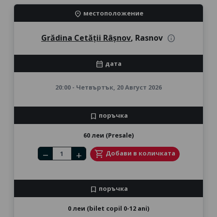
местоположение
location_on
Grădina Cetății Râșnov
, Rasnov
info
дата
calendar_month
20:00 - Четвъртък, 20 Август 2026
поръчка
bookmark
60 леи (Presale)
Number of tickets
shopping_cart
Добави в количката
remove
add
поръчка
bookmark
0 леи (bilet copil 0-12 ani)