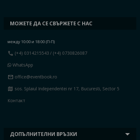
МОЖЕТЕ ДА СЕ СВЪРЖЕТЕ С НАС
между 10:00 и 18:00 (П-П)
call
(+4) 0314215543
/ (+4) 0730826087
WhatsApp
mail
office@eventbook.ro
map
sos. Splaiul Independentei nr 17, Bucuresti, Sector 5
Контакт
ДОПЪЛНИТЕЛНИ ВРЪЗКИ