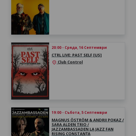
20:00 - Сряда, 16 Септември
CTRL LIVE: PAST SELF [US]
Club Control
location_on
19:00 - Събота, 5 Септември
MAGNUS ÖSTRÖM & ANDRII POKAZ /
SARA ALDEN TRIO /
JAZZAMBASSADEN LA JAZZ FAN
RISING CONSTANȚA