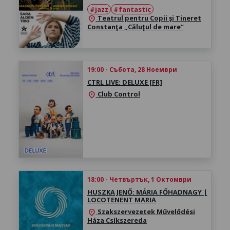
#jazz
#fantastic
Teatrul pentru Copii şi Tineret
location_on
Constanţa „Căluţul de mare“
19:00 - Събота, 28 Ноември
CTRL LIVE: DELUXE [FR]
Club Control
location_on
18:00 - Четвъртък, 1 Октомври
HUSZKA JENŐ: MÁRIA FŐHADNAGY |
LOCOTENENT MARIA
Szakszervezetek Művelődési
location_on
Háza Csíkszereda