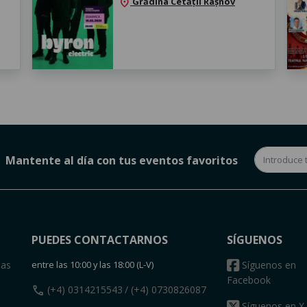
Grădina Cetății Râșnov
location_on
Mantente al día con tus eventos favoritos
PUEDES CONTACTARNOS
SÍGUENOS
das
entre las 10:00 y las 18:00 (L-V)
Síguenos en
Facebook
call
(+4) 0314215543
/ (+4) 0730826087
Síguenos en X