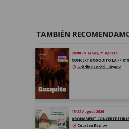
TAMBIÉN RECOMENDAM
20:00 - Viernes, 21 Agosto
CONCERT BOSQUITO LA FFIR18
Grădina Cetății Râșnov
location_on
15-22 August 2026
ABONAMENT CONCERTE FFIR1
Cetatea Râșnov
location_on