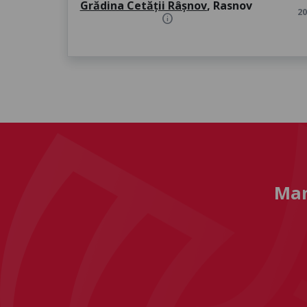
Grădina Cetății Râșnov
, Rasnov
20
info
Man