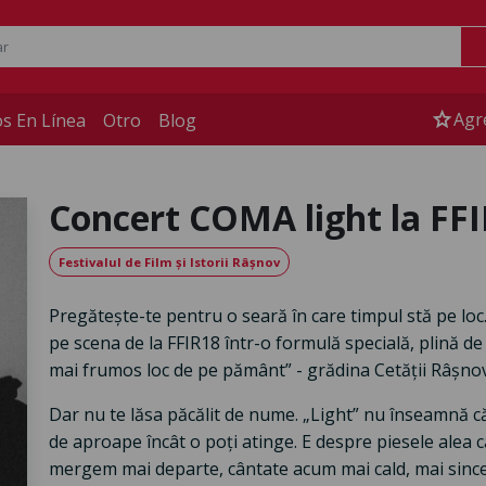
star
Agr
s En Línea
Otro
Blog
Concert COMA light la FF
Festivalul de Film și Istorii Râșnov
Pregătește-te pentru o seară în care timpul stă pe loc
pe scena de la FFIR18 într-o formulă specială, plină de 
mai frumos loc de pe pământ” - grădina Cetății Râșno
Dar nu te lăsa păcălit de nume. „Light” nu înseamnă că
de aproape încât o poți atinge. E despre piesele alea c
mergem mai departe, cântate acum mai cald, mai sincer