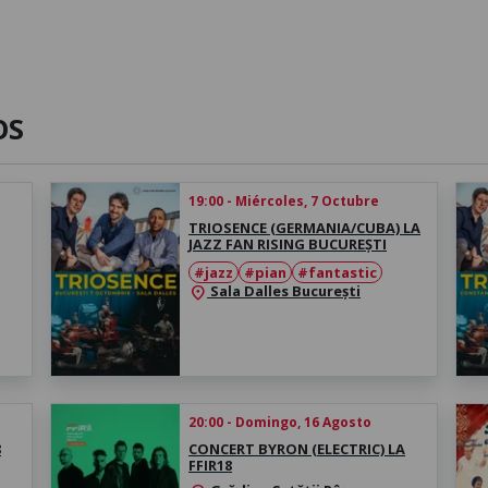
OS
19:00 - Miércoles, 7 Octubre
TRIOSENCE (GERMANIA/CUBA) LA
JAZZ FAN RISING BUCUREȘTI
#jazz
#pian
#fantastic
Sala Dalles București
location_on
20:00 - Domingo, 16 Agosto
8
CONCERT BYRON (ELECTRIC) LA
FFIR18