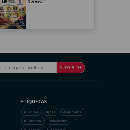
Sorescu"
Suscribirse
ETIQUETAS
#Drama
#Jazz
#Animație
#Comedie
#Aventură
#Fantastic
#Thriller