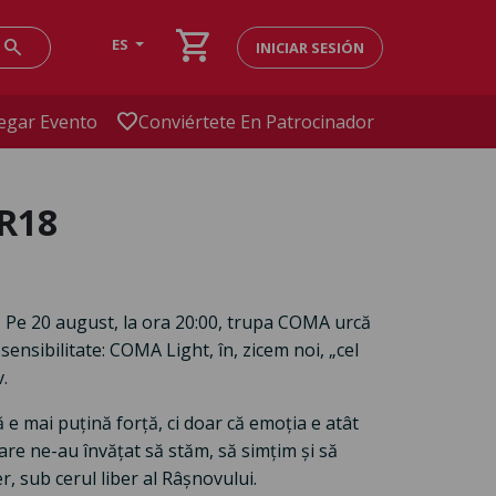
shopping_cart
search
ES
INICIAR SESIÓN
favorite
egar Evento
Conviértete En Patrocinador
IR18
. Pe 20 august, la ora 20:00, trupa COMA urcă
sensibilitate: COMA Light, în, zicem noi, „cel
v.
 e mai puțină forță, ci doar că emoția e atât
are ne-au învățat să stăm, să simțim și să
, sub cerul liber al Râșnovului.