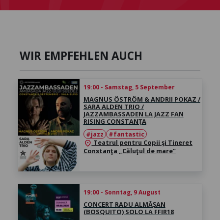
WIR EMPFEHLEN AUCH
19:00 - Samstag, 5 September
MAGNUS ÖSTRÖM & ANDRII POKAZ /
SARA ALDEN TRIO /
JAZZAMBASSADEN LA JAZZ FAN
RISING CONSTANȚA
#jazz
#fantastic
Teatrul pentru Copii şi Tineret
location_on
Constanţa „Căluţul de mare“
19:00 - Sonntag, 9 August
CONCERT RADU ALMĂȘAN
(BOSQUITO) SOLO LA FFIR18