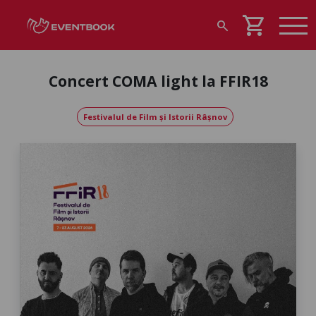
shopping_cart
search
Concert COMA light la FFIR18
Festivalul de Film și Istorii Râșnov