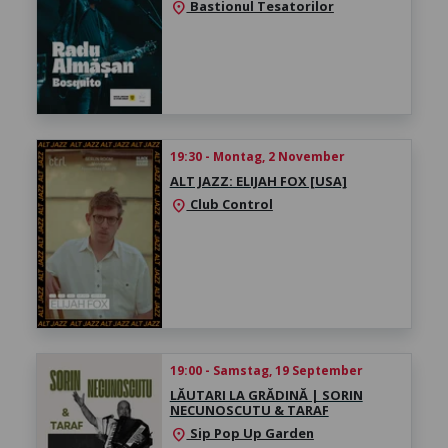
Bastionul Tesatorilor
location_on
19:30 - Montag, 2 November
ALT JAZZ: ELIJAH FOX [USA]
Club Control
location_on
19:00 - Samstag, 19 September
LĂUTARI LA GRĂDINĂ | SORIN
NECUNOSCUTU & TARAF
Sip Pop Up Garden
location_on