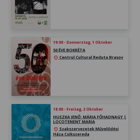
19:00 - Donnerstag, 1 Oktober
50 ÉVE BOKRÉTA
Centrul Cultural Reduta Brașov
location_on
18:00 - Freitag, 2 Oktober
HUSZKA JENŐ: MÁRIA FŐHADNAGY |
LOCOTENENT MARIA
Szakszervezetek Művelődési
location_on
Háza Csíkszereda