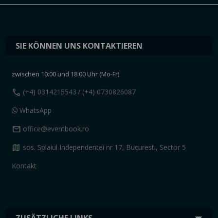
SIE KÖNNEN UNS KONTAKTIEREN
zwischen 10:00 und 18:00 Uhr (Mo-Fr)
call
(+4) 0314215543
/ (+4) 0730826087
WhatsApp
mail
office@eventbook.ro
map
sos. Splaiul Independentei nr 17, Bucuresti, Sector 5
Kontakt
ZUSÄTZLICHE LINKS