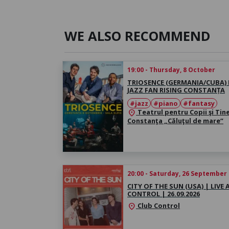
WE ALSO RECOMMEND
19:00 - Thursday, 8 October
TRIOSENCE (GERMANIA/CUBA) 
JAZZ FAN RISING CONSTANȚA
#jazz
#piano
#fantasy
Teatrul pentru Copii şi Tin
location_on
Constanţa „Căluţul de mare“
20:00 - Saturday, 26 September
CITY OF THE SUN (USA) | LIVE 
CONTROL | 26.09.2026
Club Control
location_on