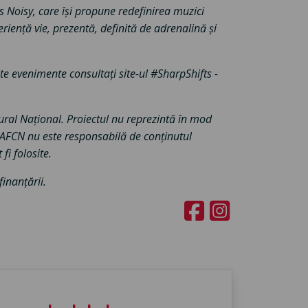
s Noisy, care își propune redefinirea muzici
riență vie, prezentă, definită de adrenalină și
lte evenimente consultați site-ul #SharpShifts -
tural Național. Proiectul nu reprezintă în mod
. AFCN nu este responsabilă de conținutul
fi folosite.
inanțării.