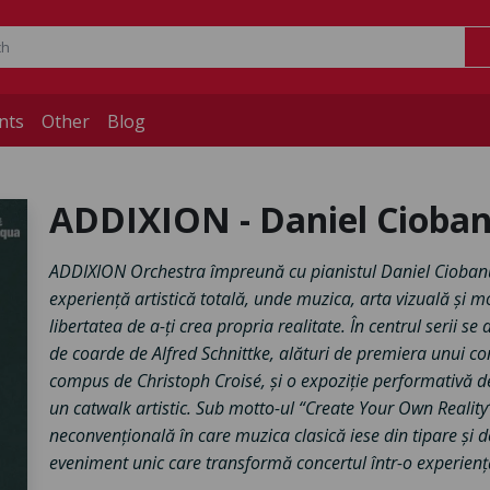
nts
Other
Blog
ADDIXION - Daniel Cioba
ADDIXION Orchestra împreună cu pianistul Daniel Ciobanu
experiență artistică totală, unde muzica, arta vizuală și 
libertatea de a-ți crea propria realitate. În centrul serii se
de coarde de Alfred Schnittke, alături de premiera unui co
compus de Christoph Croisé, și o expoziție performativă de s
un catwalk artistic. Sub motto-ul “Create Your Own Realit
neconvențională în care muzica clasică iese din tipare și 
eveniment unic care transformă concertul într-o experienț