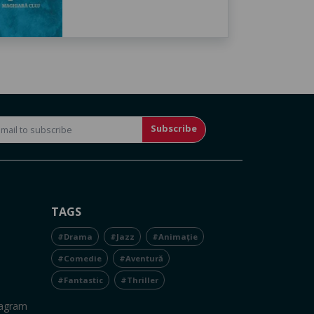
Subscribe
TAGS
#Drama
#Jazz
#Animație
#Comedie
#Aventură
#Fantastic
#Thriller
tagram