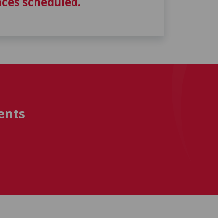
ces scheduled.
ents