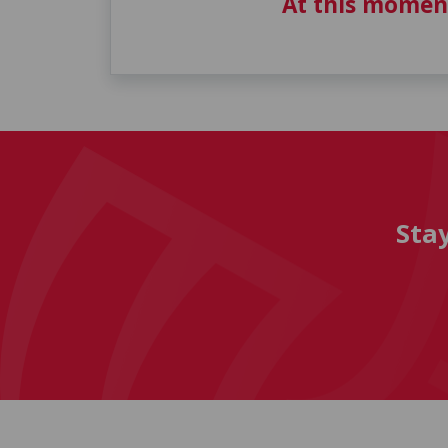
At this momen
Sta