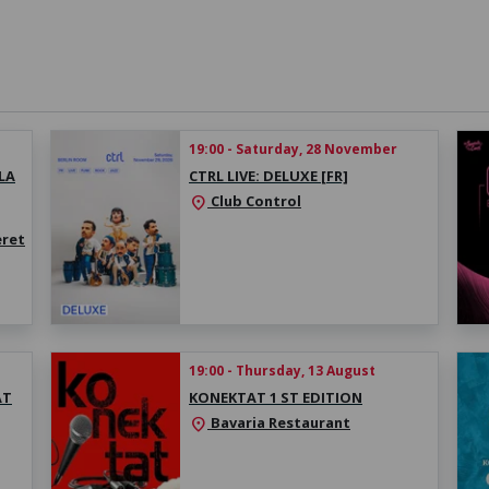
19:00 - Saturday, 28 November
LA
CTRL LIVE: DELUXE [FR]
Club Control
location_on
eret
19:00 - Thursday, 13 August
AT
KONEKTAT 1 ST EDITION
Bavaria Restaurant
location_on