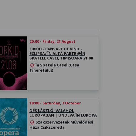
20:00 - Friday, 21 August
ORKID - LANSARE DE VINIL -
ECLIPSA/ ÎN ALTĂ PARTE @ÎN
SPATELE CASEI, TIMIȘOARA 21.08
În Spatele Casei (Casa
location_on
Tineretului)
18:00 - Saturday, 3 October
DÉS LÁSZLÓ: VALAHOL
EURÓPÁBAN | UNDEVA ÎN EUROPA
Szakszervezetek Művelődési
location_on
Háza Csíkszereda