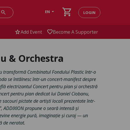
shopping_cart
search
EN
LOGIN
star
favorite
Add Event
Become A Supporter
nu & Orchestra
 transformă Combinatul Fondului Plastic într-o
moda se întâlnesc într-un concert-manifest despre
 află electrizantul Concert pentru pian și orchestră
ncert pentru pian dedicat lui Daniel Ciobanu,
acouri pictate de artiști locali prezentate într-
y”, ADDIXION propune o seară intensă și
devine energie pură, imaginație și curaj — un
ă de neratat.