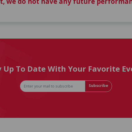
t, we do not have any future performan
y Up To Date With Your Favorite Ev
Subscribe