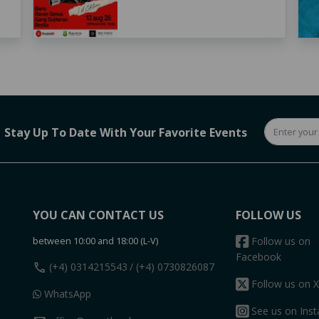
Stay Up To Date With Your Favorite Events
YOU CAN CONTACT US
FOLLOW US
between 10:00 and 18:00 (L-V)
Follow us on
Facebook
call
(+4) 0314215543
/ (+4) 0730826087
Follow us on X
WhatsApp
See us on Ins