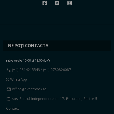
NE POȚI CONTACTA
între orele 10:00 și 18:00 (L-V)
call
(+4) 0314215543
/ (+4) 0730826087
WhatsApp
mail
office@eventbook.ro
map
sos. Splaiul Independentei nr 17, Bucuresti, Sector 5
Contact