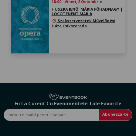
18:00 - Vineri, 2 Octombrie
HUSZKA JENŐ: MÁRIA FŐHADNAGY |
LOCOTENENT MARIA
Szakszervezetek Művelődési
location_on
Háza Csíkszereda
Fii La Curent Cu Evenimentele Tale Favorite
Abonează-te