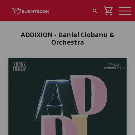
shopping_cart
search
ADDIXION - Daniel Ciobanu &
Orchestra