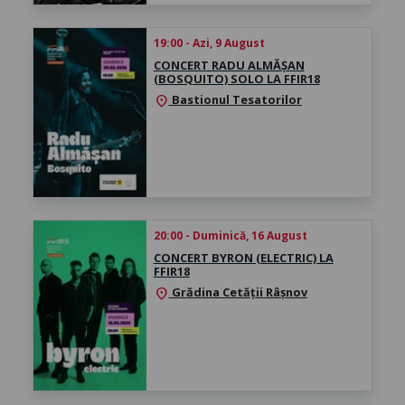
19:00 - Azi, 9 August
CONCERT RADU ALMĂȘAN
(BOSQUITO) SOLO LA FFIR18
Bastionul Tesatorilor
location_on
20:00 - Duminică, 16 August
CONCERT BYRON (ELECTRIC) LA
FFIR18
Grădina Cetății Râșnov
location_on