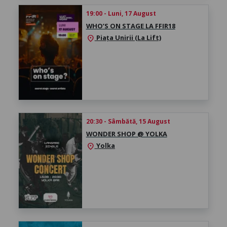
19:00 - Luni, 17 August
WHO’S ON STAGE LA FFIR18
Piața Unirii (La Lift)
location_on
20:30 - Sâmbătă, 15 August
WONDER SHOP @ YOLKA
Yolka
location_on