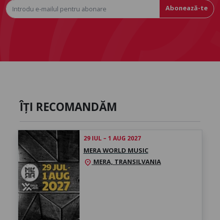
Abonează-te
ÎȚI RECOMANDĂM
29 IUL – 1 AUG 2027
MERA WORLD MUSIC
MERA, TRANSILVANIA
location_on