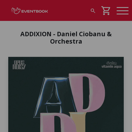
shopping_cart
search
ADDIXION - Daniel Ciobanu &
Orchestra