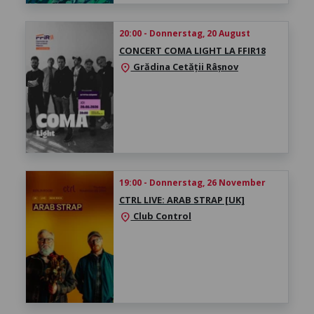
20:00 - Donnerstag, 20 August
CONCERT COMA LIGHT LA FFIR18
Grădina Cetății Râșnov
location_on
19:00 - Donnerstag, 26 November
CTRL LIVE: ARAB STRAP [UK]
Club Control
location_on