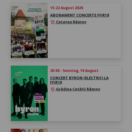
15-22 August 2026
ABONAMENT CONCERTE FFIR18
Cetatea Râșnov
location_on
20:00 - Sonntag, 16 August
CONCERT BYRON (ELECTRIC) LA
FFIR18
Grădina Cetății Râșnov
location_on