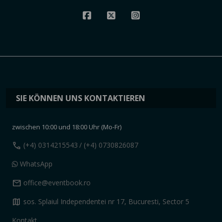
SIE KÖNNEN UNS KONTAKTIEREN
zwischen 10:00 und 18:00 Uhr (Mo-Fr)
call
(+4) 0314215543
/ (+4) 0730826087
WhatsApp
mail
office@eventbook.ro
map
sos. Splaiul Independentei nr 17, Bucuresti, Sector 5
Kontakt