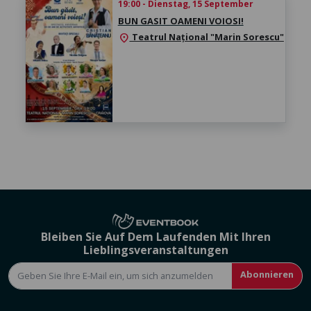
19:00 - Dienstag, 15 September
BUN GASIT OAMENI VOIOSI!
Teatrul Național "Marin Sorescu"
location_on
Bleiben Sie Auf Dem Laufenden Mit Ihren
Lieblingsveranstaltungen
Abonnieren