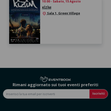
10:00 - Sabato, 15 Agosto
KÎZÎM
Sala 1, Green Village
location_on
Rimani aggiornato sui tuoi eventi preferiti
Iscriviti