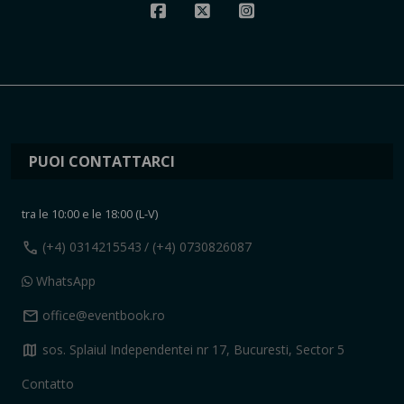
PUOI CONTATTARCI
tra le 10:00 e le 18:00 (L-V)
call
(+4) 0314215543
/ (+4) 0730826087
WhatsApp
mail
office@eventbook.ro
map
sos. Splaiul Independentei nr 17, Bucuresti, Sector 5
Contatto