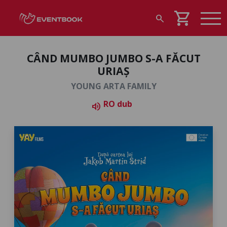
shopping_cart
search
CÂND MUMBO JUMBO S-A FĂCUT
URIAȘ
YOUNG ARTA FAMILY
RO dub
volume_up