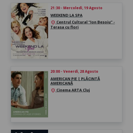
21:30 - Mercoledì, 19 Agosto
WEEKEND LA SPA
Centrul Cultural “Ion Besoiu” -
location_on
Terasa cu flori
20:00 - Venerdì, 28 Agosto
AMERICAN PIE | PLĂCINTĂ
AMERICANĂ
Cinema ARTA Cluj
location_on