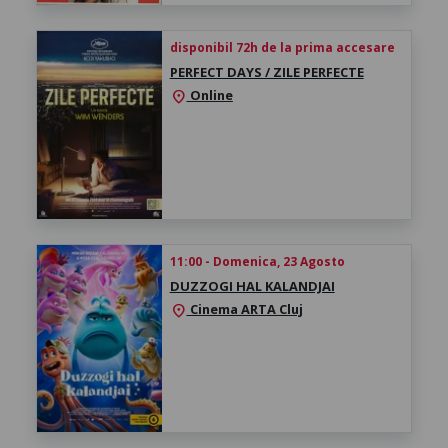
disponibil 72h de la prima accesare
PERFECT DAYS / ZILE PERFECTE
Online
location_on
11:00 - Domenica, 23 Agosto
DUZZOGI HAL KALANDJAI
Cinema ARTA Cluj
location_on