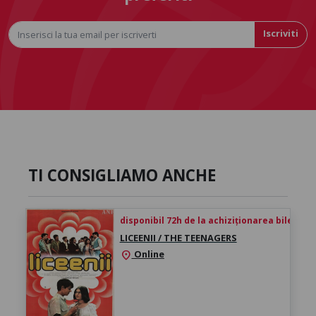
Iscriviti
TI CONSIGLIAMO ANCHE
disponibil 72h de la achiziționarea biletului
LICEENII / THE TEENAGERS
Online
location_on