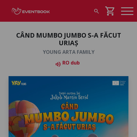
shopping_cart
search
CÂND MUMBO JUMBO S-A FĂCUT
URIAȘ
YOUNG ARTA FAMILY
RO dub
volume_up