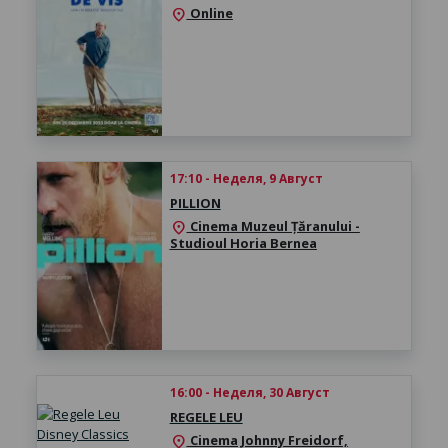
Online
location_on
17:10 - Неделя, 9 Август
PILLION
Cinema Muzeul Țăranului -
location_on
Studioul Horia Bernea
16:00 - Неделя, 30 Август
REGELE LEU
Cinema Johnny Freidorf,
location_on