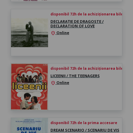
disponibil 72h de la achiziționarea biletului
DECLARAȚIE DE DRAGOSTE /
DECLARATION OF LOVE
Online
location_on
disponibil 72h de la achiziționarea biletului
LICEENII / THE TEENAGERS
Online
location_on
disponibil 72h de la prima accesare
DREAM SCENARIO / SCENARIU DE VIS