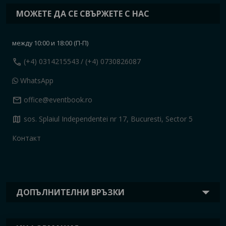
МОЖЕТЕ ДА СЕ СВЪРЖЕТЕ С НАС
между 10:00 и 18:00 (П-П)
call
(+4) 0314215543
/ (+4) 0730826087
WhatsApp
mail
office@eventbook.ro
map
sos. Splaiul Independentei nr 17, Bucuresti, Sector 5
Контакт
ДОПЪЛНИТЕЛНИ ВРЪЗКИ