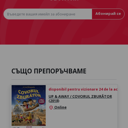
Абонирай се
СЪЩО ПРЕПОРЪЧВАМЕ
disponibil pentru vizionare 24 de la achiziți
UP & AWAY / COVORUL ZBURĂTOR
(2018)
Online
location_on