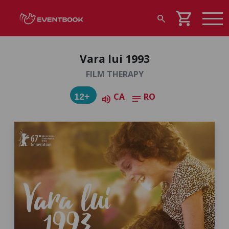
shopping_cart
search
Vara lui 1993
FILM THERAPY
CA
RO
12+
volume_up
notes