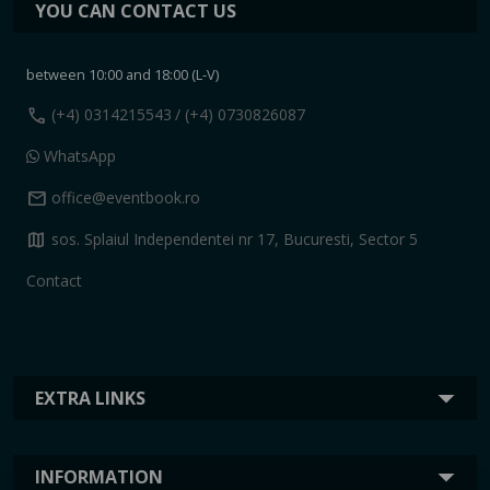
YOU CAN CONTACT US
between 10:00 and 18:00 (L-V)
call
(+4) 0314215543
/ (+4) 0730826087
WhatsApp
mail
office@eventbook.ro
map
sos. Splaiul Independentei nr 17, Bucuresti, Sector 5
Contact
EXTRA LINKS
INFORMATION