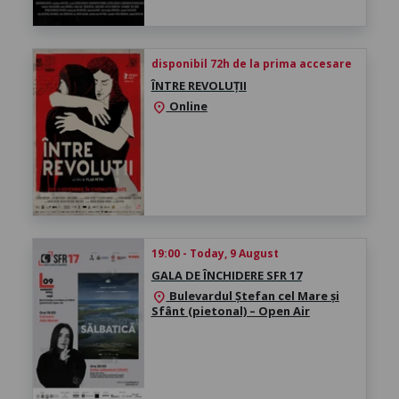
disponibil 72h de la prima accesare
ÎNTRE REVOLUȚII
Online
location_on
19:00 - Today, 9 August
GALA DE ÎNCHIDERE SFR 17
Bulevardul Ștefan cel Mare și
location_on
Sfânt (pietonal) – Open Air