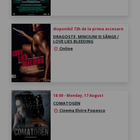
disponibil 72h de la prima accesare
DRAGOSTE, MINCIUNI ȘI SÂNGE /
LOVE LIES BLEEDING
Online
location_on
18:00 - Monday, 17 August
COMATOGEN
Cinema Elvire Popesco
location_on