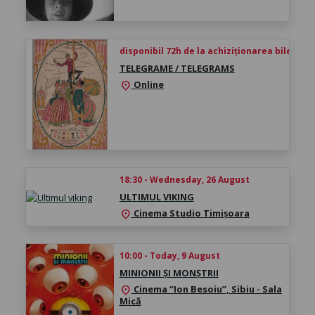
disponibil 72h de la achiziționarea biletului
TELEGRAME / TELEGRAMS
Online
location_on
18:30 - Wednesday, 26 August
ULTIMUL VIKING
Cinema Studio Timișoara
location_on
10:00 - Today, 9 August
MINIONII ȘI MONȘTRII
Cinema “Ion Besoiu”, Sibiu - Sala
location_on
Mică