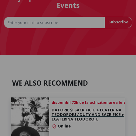
Events
Subscribe
WE ALSO RECOMMEND
disponibil 72h de la achiziționarea biletului
DATORIE ȘI SACRIFICIU + ECATERINA
TEODOROIU / DUTY AND SACRIFICE +
ECATERINA TEODOROIU
Online
location_on