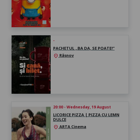
-
PACHETUL „BA DA, SE POATE!”
Râșnov
location_on
20:00 - Wednesday, 19 August
LICORICE PIZZA | PIZZA CU LEMN
DULCE
ARTA Cinema
location_on