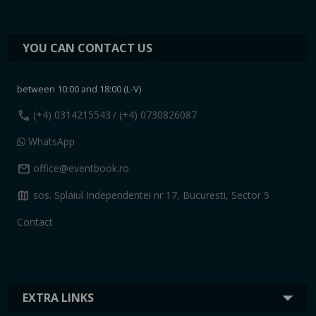
YOU CAN CONTACT US
between 10:00 and 18:00 (L-V)
call
(+4) 0314215543
/ (+4) 0730826087
WhatsApp
mail
office@eventbook.ro
map
sos. Splaiul Independentei nr 17, Bucuresti, Sector 5
Contact
EXTRA LINKS