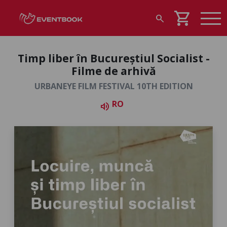
shopping_cart
search
Timp liber în Bucureștiul Socialist -
Filme de arhivă
URBANEYE FILM FESTIVAL 10TH EDITION
RO
volume_up