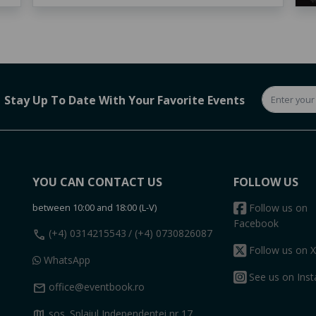
Stay Up To Date With Your Favorite Events
YOU CAN CONTACT US
FOLLOW US
between 10:00 and 18:00 (L-V)
Follow us on
Facebook
call
(+4) 0314215543
/ (+4) 0730826087
Follow us on X
WhatsApp
See us on Ins
mail
office@eventbook.ro
map
sos. Splaiul Independentei nr 17,