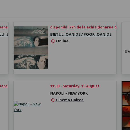
esare
disponibil 72h de la achiziționarea biletului
UI E
BIETUL IOANIDE / POOR IOANIDE
Online
location_on
esare
11:30 - Saturday, 15 August
NAPOLI – NEW YORK
Cinema Unirea
location_on