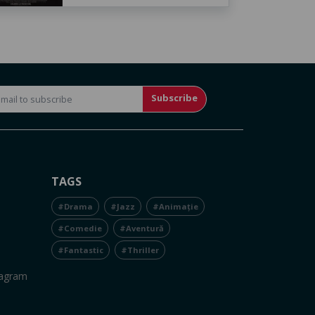
Subscribe
TAGS
#Drama
#Jazz
#Animație
#Comedie
#Aventură
#Fantastic
#Thriller
tagram