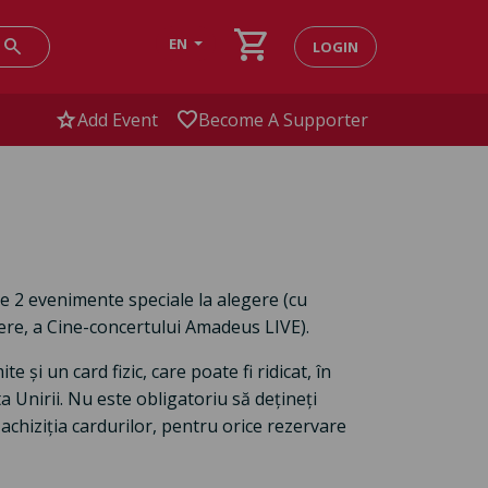
shopping_cart
search
EN
LOGIN
star
favorite
Add Event
Become A Supporter
re 2 evenimente speciale la alegere (cu
dere, a Cine-concertului Amadeus LIVE).
 și un card fizic, care poate fi ridicat, în
ta Unirii. Nu este obligatoriu să dețineți
la achiziția cardurilor, pentru orice rezervare