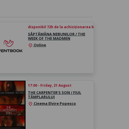
disponibil 72h de la achiziționarea biletului
SĂPTĂMÂNA NEBUNILOR / THE
WEEK OF THE MADMEN
Online
location_on
17:00 - Friday, 21 August
THE CARPENTER'S SON / FIUL
TÂMPLARULUI
Cinema Elvire Popesco
location_on