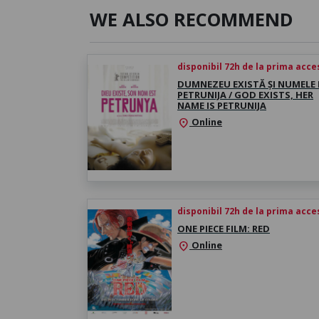
WE ALSO RECOMMEND
disponibil 72h de la prima acc
DUMNEZEU EXISTĂ ȘI NUMELE L
PETRUNIJA / GOD EXISTS, HER
NAME IS PETRUNIJA
Online
location_on
disponibil 72h de la prima acc
ONE PIECE FILM: RED
Online
location_on