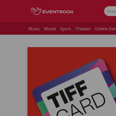
Music
Movie
Sport
Theater
Online Eve