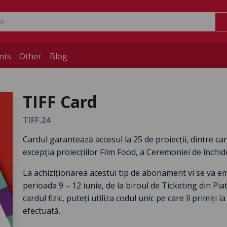
nts
Other
Blog
TIFF Card
TIFF.24
Cardul garantează accesul la 25 de proiecții, dintre ca
excepția proiecțiilor Film Food, a Ceremoniei de închi
La achiziționarea acestui tip de abonament vi se va emite
perioada 9 – 12 iunie, de la biroul de Ticketing din Pia
cardul fizic, puteți utiliza codul unic pe care îl primiți 
efectuată.