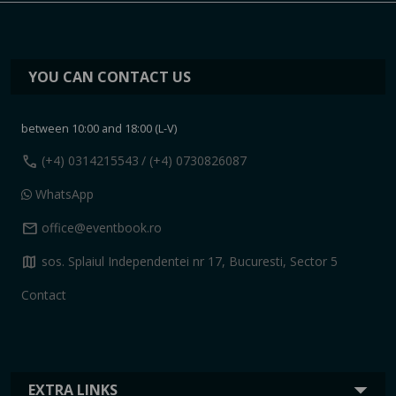
YOU CAN CONTACT US
between 10:00 and 18:00 (L-V)
call
(+4) 0314215543
/ (+4) 0730826087
WhatsApp
mail
office@eventbook.ro
map
sos. Splaiul Independentei nr 17, Bucuresti, Sector 5
Contact
EXTRA LINKS