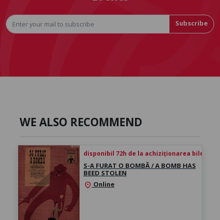
Subscribe
WE ALSO RECOMMEND
disponibil 72h de la achiziționarea biletului
S-A FURAT O BOMBĂ / A BOMB HAS
BEED STOLEN
Online
location_on