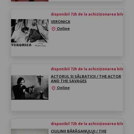
disponibil 72h de la achiziționarea biletului
VERONICA
Online
location_on
disponibil 72h de la achiziționarea biletului
ACTORUL ȘI SĂLBATICII / THE ACTOR
AND THE SAVAGES
Online
location_on
disponibil 72h de la achiziționarea biletului
CIULINII BĂRĂGANULUI / THE