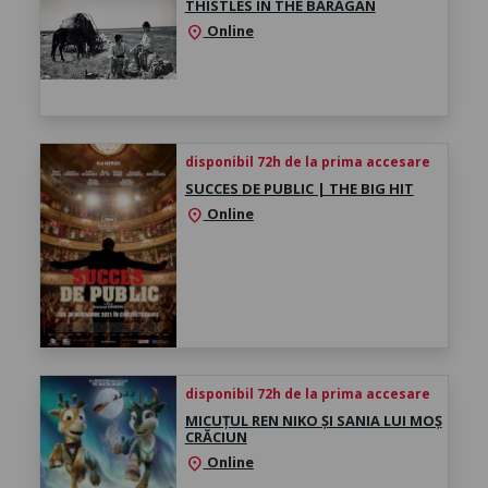
THISTLES IN THE BĂRĂGAN
Online
location_on
disponibil 72h de la prima accesare
SUCCES DE PUBLIC | THE BIG HIT
Online
location_on
disponibil 72h de la prima accesare
MICUȚUL REN NIKO ȘI SANIA LUI MOȘ
CRĂCIUN
Online
location_on