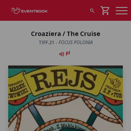
shopping_cart
search
Croaziera / The Cruise
TIFF.21 -
FOCUS POLONIA
pl
volume_up