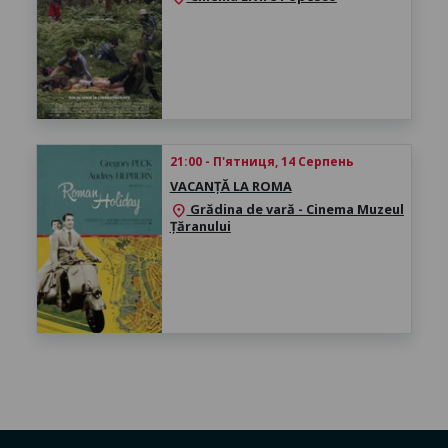
21:00 - П'ятниця, 14 Серпень
VACANȚĂ LA ROMA
Grădina de vară - Cinema Muzeul
location_on
Țăranului