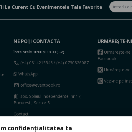
Fii La Curent Cu Evenimentele Tale Favorite
NE POȚI CONTACTA
URMĂREȘTE-N
între orele 10:00 și 18:00 (L-V)
Urmărește-ne 
Facebook
call
(+4) 0314215543
/ (+4) 0730826087
Urmărește-ne 
WhatsApp
ete
Vezi-ne pe Ins
mail
office@eventbook.ro
map
sos. Splaiul Independentei nr 17,
Bucuresti, Sector 5
Contact
m confidențialitatea ta