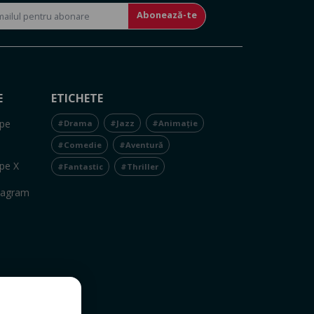
Abonează-te
E
ETICHETE
pe
#Drama
#Jazz
#Animație
#Comedie
#Aventură
pe X
#Fantastic
#Thriller
tagram