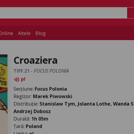
Online
Altele
Blog
Croaziera
TIFF.21 -
FOCUS POLONIA
pl
volume_up
Secțiune:
Focus Polonia
Regizor:
Marek Piwowski
Distribuție:
Stanislaw Tym, Jolanta Lothe, Wanda S
Andrzej Dobosz
Durată:
1h 05m
Țară:
Poland
Limba:
pl