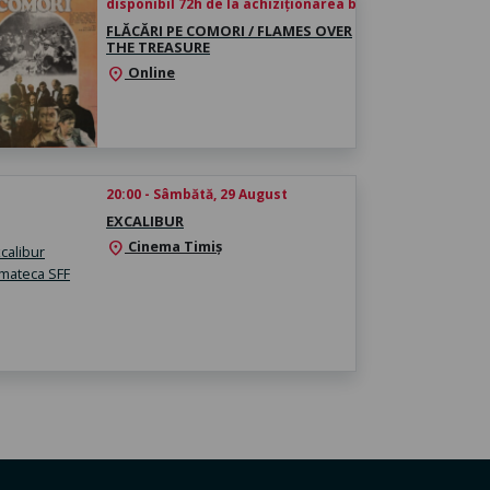
disponibil 72h de la achiziționarea biletului
FLĂCĂRI PE COMORI / FLAMES OVER
THE TREASURE
Online
location_on
20:00 - Sâmbătă, 29 August
EXCALIBUR
Cinema Timiș
location_on