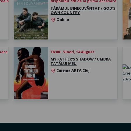
rea biletului
disponibil 72h de la prima accesare
TĂRÂMUL BINECUVÂNTAT / GOD’S
OWN COUNTRY
Online
location_on
esare
18:00 - Vineri, 14 August
MY FATHER'S SHADOW / UMBRA
TATĂLUI MEU
Cinema ARTA Cluj
location_on