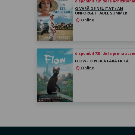
disponibil 72h de la achiziționa
O VARĂ DE NEUITAT / AN
UNFORGETTABLE SUMMER
Online
location_on
disponibil 72h de la prima acc
FLOW - O PISICĂ FĂRĂ FRICĂ
Online
location_on