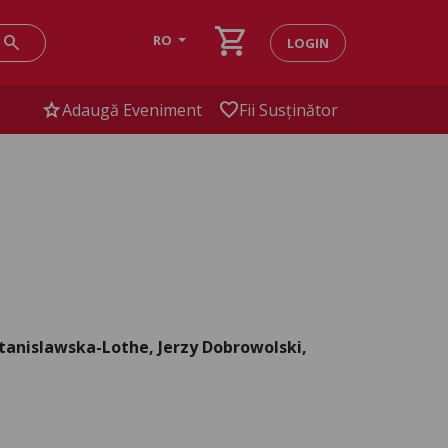
shopping_cart
search
RO
LOGIN
star
favorite
Adaugă Eveniment
Fii Susținător
tanislawska-Lothe, Jerzy Dobrowolski,