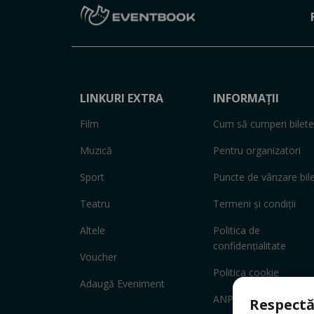
LINKURI EXTRA
INFORMAȚII
Film
Cum să cumperi bilete
Muzică
Pentru organizatori
Sport
Puncte de vânzare bil
Teatru
Termeni și condiții
Altele
Politica de
confidențialitate
Voucher
Politica cookie
Adaugă Eveniment
ANPC
Respectă