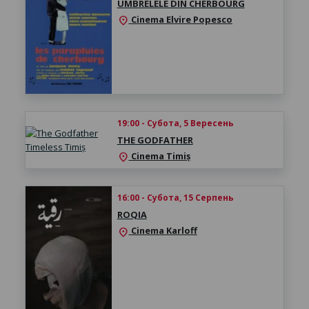
UMBRELELE DIN CHERBOURG
Cinema Elvire Popesco
location_on
19:00 - Субота, 5 Вересень
THE GODFATHER
Cinema Timiș
location_on
16:00 - Субота, 15 Серпень
ROQIA
Cinema Karloff
location_on