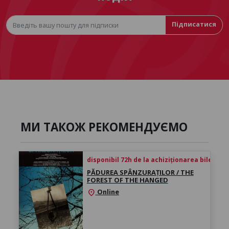
Підписатися
МИ ТАКОЖ РЕКОМЕНДУЄМО
disponibil 72h de la achiziționarea biletului
PĂDUREA SPÂNZURAȚILOR / THE
FOREST OF THE HANGED
Online
location_on