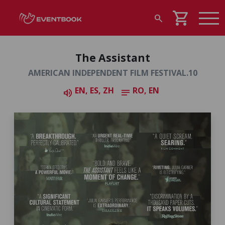
shopping_cart
search
The Assistant
AMERICAN INDEPENDENT FILM FESTIVAL.10
EN, ES, ZH
RO, EN
volume_up
notes