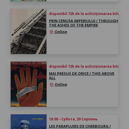
disponibil 72h de la achiziționarea biletului
PRIN CENUȘA IMPERIULUI / THROUGH
THE ASHES OF THE EMPIRE
Online
location_on
disponibil 72h de la achiziționarea biletului
MAI PRESUS DE ORICE / THIS ABOVE
ALL
Online
location_on
18:00 - Субота, 29 Серпень
LES PARAPLUIES DE CHERBOURG /