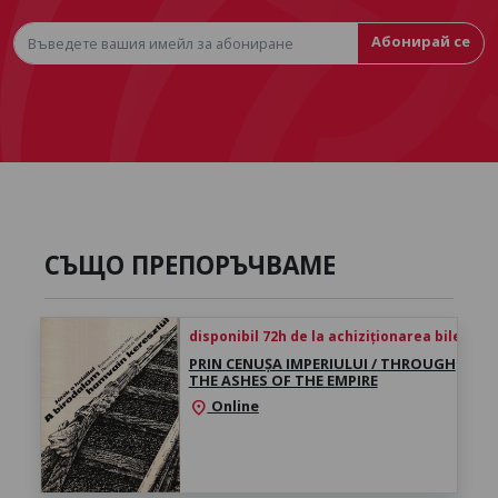
Абонирай се
СЪЩО ПРЕПОРЪЧВАМЕ
disponibil 72h de la achiziționarea biletului
PRIN CENUȘA IMPERIULUI / THROUGH
THE ASHES OF THE EMPIRE
Online
location_on