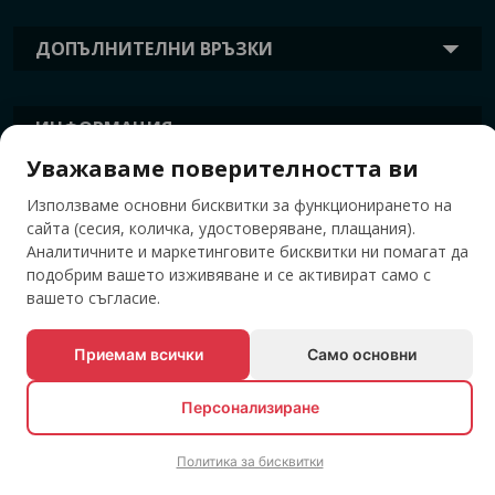
ДОПЪЛНИТЕЛНИ ВРЪЗКИ
ИНФОРМАЦИЯ
Уважаваме поверителността ви
Използваме основни бисквитки за функционирането на
ТАГОВЕ
сайта (сесия, количка, удостоверяване, плащания).
Аналитичните и маркетинговите бисквитки ни помагат да
подобрим вашето изживяване и се активират само с
вашето съгласие.
Приемам всички
Само основни
Персонализиране
© Всички права запазени EVENTBOOK SRL.
Политика за бисквитки