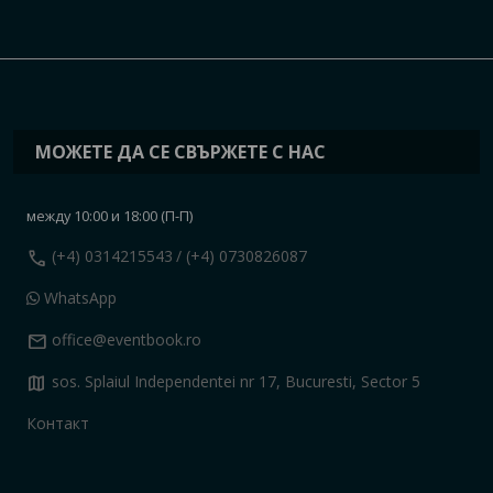
МОЖЕТЕ ДА СЕ СВЪРЖЕТЕ С НАС
между 10:00 и 18:00 (П-П)
call
(+4) 0314215543
/ (+4) 0730826087
WhatsApp
mail
office@eventbook.ro
map
sos. Splaiul Independentei nr 17, Bucuresti, Sector 5
Контакт