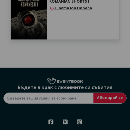
ROMANIAN SHORTS I
Cinema Ion Hobana
location_on
Бъдете в крак с любимите си събития
Абонирай се