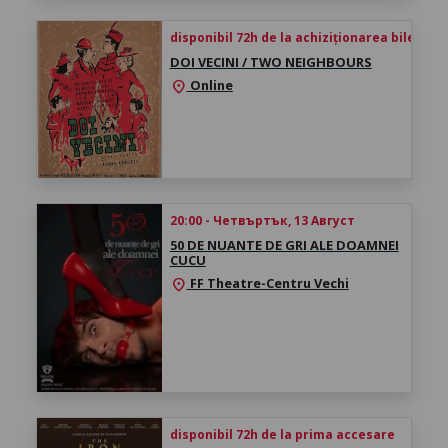
disponibil 72h de la achiziționarea biletului
DOI VECINI / TWO NEIGHBOURS
Online
location_on
20:00 - Четвъртък, 13 Август
50 DE NUANTE DE GRI ALE DOAMNEI
CUCU
FF Theatre-Centru Vechi
location_on
disponibil 72h de la prima accesare