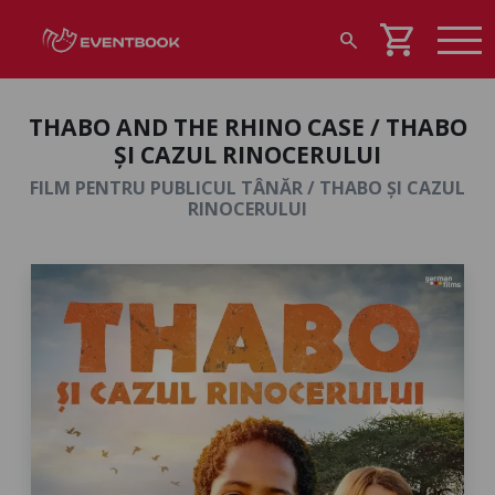
shopping_cart
search
THABO AND THE RHINO CASE / THABO
ȘI CAZUL RINOCERULUI
FILM PENTRU PUBLICUL TÂNĂR / THABO ȘI CAZUL
RINOCERULUI