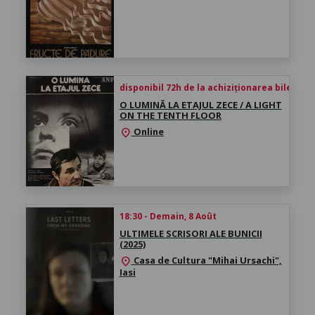
disponibil 72h de la achiziționarea biletului
O LUMINĂ LA ETAJUL ZECE / A LIGHT
ON THE TENTH FLOOR
Online
location_on
18:30 - Demain, 8 Août
ULTIMELE SCRISORI ALE BUNICII
(2025)
Casa de Cultura "Mihai Ursachi",
location_on
Iasi