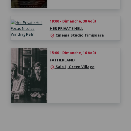
19:00 - Dimanche, 30 Août
HER PRIVATE HELL
Cinema Studio Timișoara
location_on
15:00 - Dimanche, 16 Août
FATHERLAND
Sala 1, Green Village
location_on