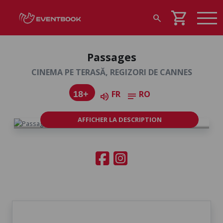
shopping_cart
search
Passages
CINEMA PE TERASĂ, REGIZORI DE CANNES
FR
RO
18+
volume_up
notes
AFFICHER LA DESCRIPTION