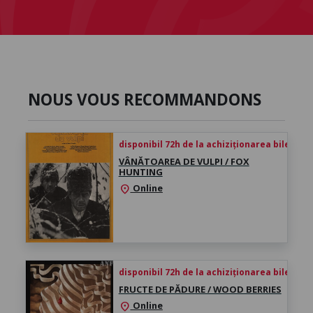
NOUS VOUS RECOMMANDONS
disponibil 72h de la achiziționarea biletului
VÂNĂTOAREA DE VULPI / FOX
HUNTING
Online
location_on
disponibil 72h de la achiziționarea biletului
FRUCTE DE PĂDURE / WOOD BERRIES
Online
location_on