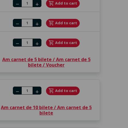
Number of tickets
shopping_cart
Add to cart
remove
add
Number of tickets
shopping_cart
Add to cart
remove
add
Number of tickets
shopping_cart
Add to cart
remove
add
Am carnet de 5 bilete / Am carnet de 5
bilete / Voucher
Number of tickets
shopping_cart
Add to cart
remove
add
Am carnet de 10 bilete / Am carnet de 5
bilete