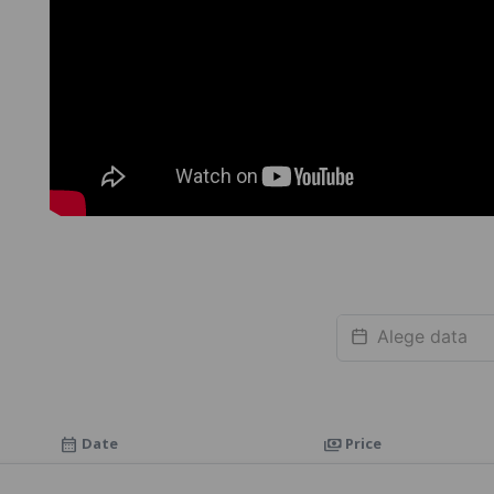
Date
Price
calendar_month
payments