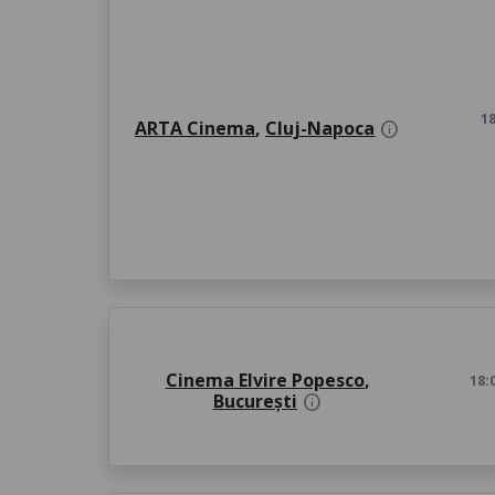
18
ARTA Cinema
,
Cluj-Napoca
info
Cinema Elvire Popesco
,
18:
București
info