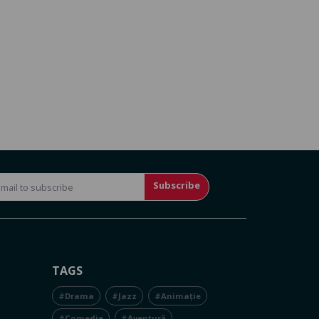
Subscribe
TAGS
#Drama
#Jazz
#Animație
#Comedie
#Aventură