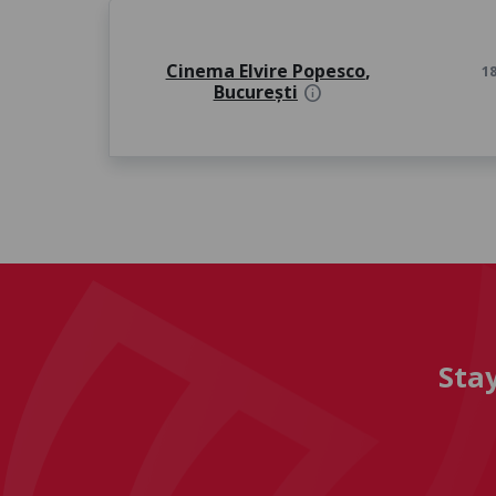
Cinema Elvire Popesco
,
18
București
info
Sta