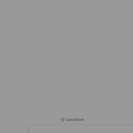
Location
location_on