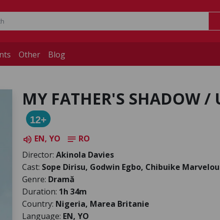
nts
Other
Blog
MY FATHER'S SHADOW /
12+
EN, YO
RO
volume_up
notes
Director:
Akinola Davies
Cast:
Sope Dirisu, Godwin Egbo, Chibuike Marvelou
Genre:
Dramă
Duration:
1h 34m
Country:
Nigeria, Marea Britanie
Language:
EN, YO