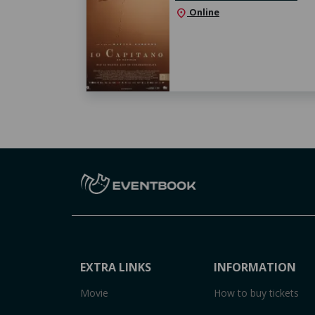
Online
location_on
EXTRA LINKS
INFORMATION
Movie
How to buy tickets