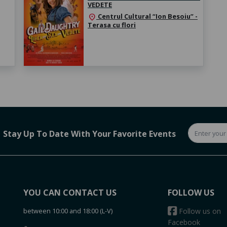
VEDETE
Centrul Cultural “Ion Besoiu” -
location_on
Terasa cu flori
Stay Up To Date With Your Favorite Events
YOU CAN CONTACT US
FOLLOW US
between 10:00 and 18:00 (L-V)
Follow us on
Facebook