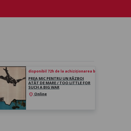
disponibil 72h de la achiziționarea biletului
PREA MIC PENTRU UN RĂZBOI
ATÂT DE MARE / TOO LITTLE FOR
SUCH A BIG WAR
Online
location_on