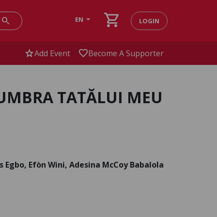
shopping_cart
search
EN
LOGIN
star
favorite
Add Event
Become A Supporter
 UMBRA TATĂLUI MEU
s Egbo, Efòn Wini, Adesina McCoy Babalola