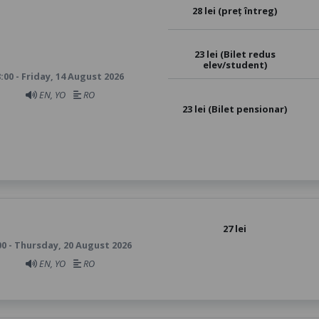
28 lei (preț întreg)
23 lei (Bilet redus
elev/student)
:00 - Friday, 14 August 2026
EN, YO
RO
23 lei (Bilet pensionar)
27 lei
00 - Thursday, 20 August 2026
EN, YO
RO