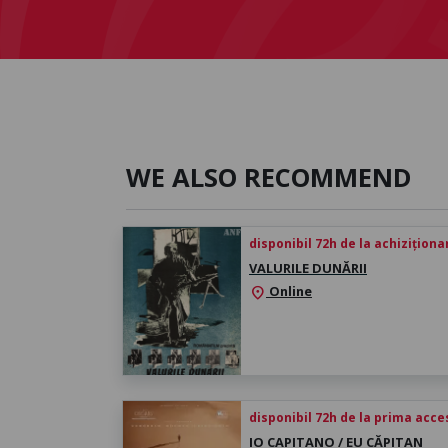
WE ALSO RECOMMEND
disponibil 72h de la achiziționa
VALURILE DUNĂRII
Online
location_on
disponibil 72h de la prima acc
IO CAPITANO / EU CĂPITAN