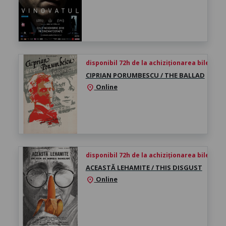
disponibil 72h de la achiziționarea biletului
CIPRIAN PORUMBESCU / THE BALLAD
Online
location_on
disponibil 72h de la achiziționarea biletului
ACEASTĂ LEHAMITE / THIS DISGUST
Online
location_on