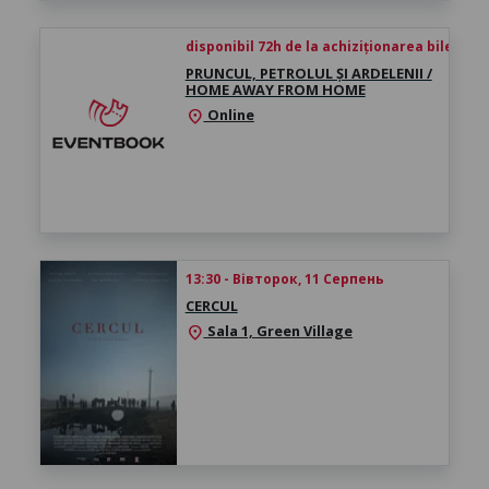
disponibil 72h de la achiziționarea biletului
PRUNCUL, PETROLUL ȘI ARDELENII /
HOME AWAY FROM HOME
Online
location_on
13:30 - Вівторок, 11 Серпень
CERCUL
Sala 1, Green Village
location_on