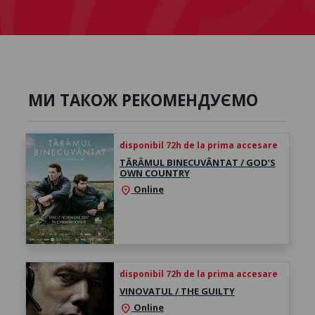
МИ ТАКОЖ РЕКОМЕНДУЄМО
disponibil 72h de la prima accesare
TĂRÂMUL BINECUVÂNTAT / GOD’S
OWN COUNTRY
Online
location_on
disponibil 72h de la prima accesare
VINOVATUL / THE GUILTY
Online
location_on