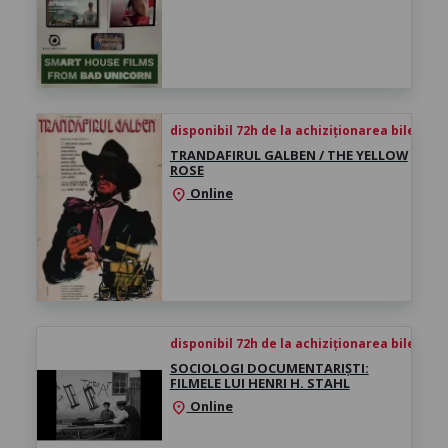
disponibil 72h de la achiziționarea biletului
TRANDAFIRUL GALBEN / THE YELLOW
ROSE
Online
location_on
disponibil 72h de la achiziționarea biletului
SOCIOLOGI DOCUMENTARIȘTI:
FILMELE LUI HENRI H. STAHL
Online
location_on