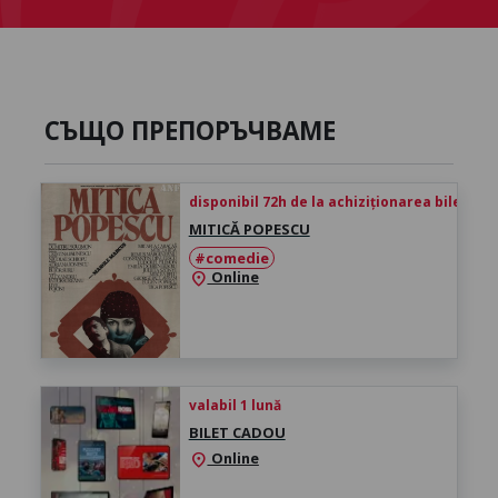
СЪЩО ПРЕПОРЪЧВАМЕ
disponibil 72h de la achiziționarea biletului
MITICĂ POPESCU
#comedie
Online
location_on
valabil 1 lună
BILET CADOU
Online
location_on