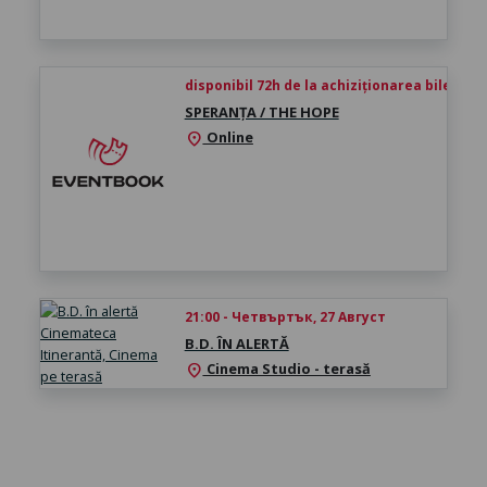
disponibil 72h de la achiziționarea biletului
SPERANȚA / THE HOPE
Online
location_on
21:00 - Четвъртък, 27 Август
B.D. ÎN ALERTĂ
Cinema Studio - terasă
location_on