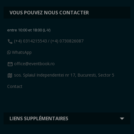
VOUS POUVEZ NOUS CONTACTER
entre 10:00 et 18:00 (L-V)
call
(+4) 0314215543
/ (+4) 0730826087
WhatsApp
mail
office@eventbook.ro
map
sos. Splaiul Independentei nr 17, Bucuresti, Sector 5
Contact
LIENS SUPPLÉMENTAIRES