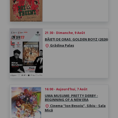
21:30 - Dimanche, 9 Août
BĂIEȚI DE ORAȘ: GOLDEN BOYZ (2026)
Grădina Palas
location_on
16:00 - Aujourd'hui, 7 Août
UMA MUSUME: PRETTY DERBY -
BEGINNING OF A NEW ERA
Cinema “Ion Besoiu”, Sibiu - Sala
location_on
Mică