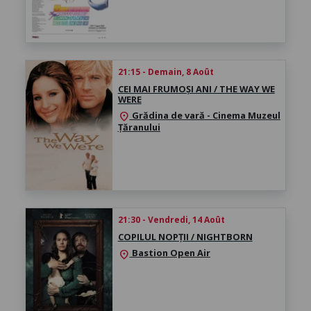
21:15 - Demain, 8 Août
CEI MAI FRUMOȘI ANI / THE WAY WE
WERE
Grădina de vară - Cinema Muzeul
location_on
Țăranului
21:30 - Vendredi, 14 Août
COPILUL NOPȚII / NIGHTBORN
Bastion Open Air
location_on