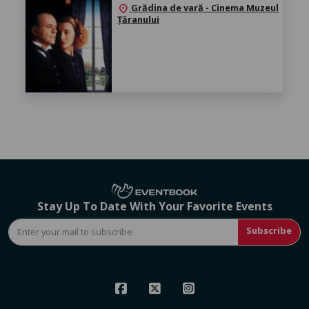
Grădina de vară - Cinema Muzeul
location_on
Țăranului
Stay Up To Date With Your Favorite Events
Subscribe