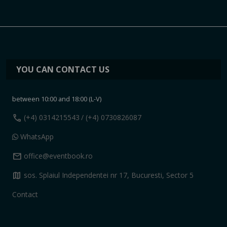
YOU CAN CONTACT US
between 10:00 and 18:00 (L-V)
call
(+4) 0314215543
/ (+4) 0730826087
WhatsApp
mail
office@eventbook.ro
map
sos. Splaiul Independentei nr 17, Bucuresti, Sector 5
Contact