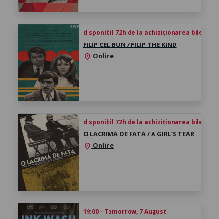
disponibil 72h de la achiziționarea biletului
FILIP CEL BUN / FILIP THE KIND
Online
location_on
disponibil 72h de la achiziționarea biletului
O LACRIMĂ DE FATĂ / A GIRL’S TEAR
Online
location_on
19:00 - Tomorrow, 7 August