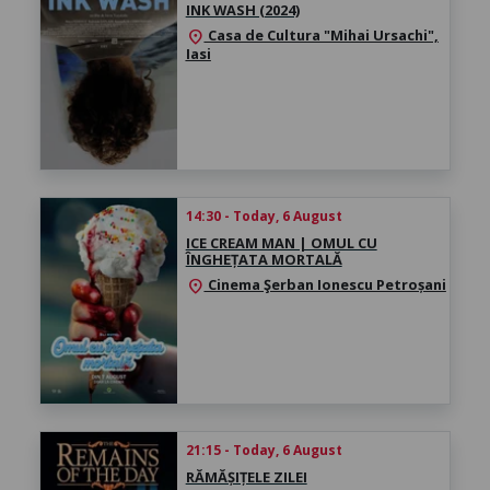
INK WASH (2024)
Casa de Cultura "Mihai Ursachi",
location_on
Iasi
14:30 - Today, 6 August
ICE CREAM MAN | OMUL CU
ÎNGHEȚATA MORTALĂ
Cinema Şerban Ionescu Petroșani
location_on
21:15 - Today, 6 August
RĂMĂȘIȚELE ZILEI