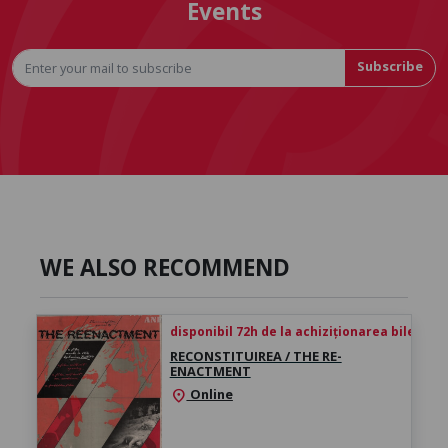
Events
Subscribe
WE ALSO RECOMMEND
disponibil 72h de la achiziționarea biletului
RECONSTITUIREA / THE RE-
ENACTMENT
Online
location_on