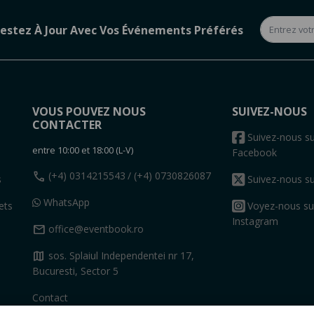
estez À Jour Avec Vos Événements Préférés
VOUS POUVEZ NOUS
SUIVEZ-NOUS
CONTACTER
s
Suivez-nous su
entre 10:00 et 18:00 (L-V)
Facebook
call
(+4) 0314215543
/ (+4) 0730826087
s
Suivez-nous su
WhatsApp
ets
Voyez-nous su
Instagram
mail
office@eventbook.ro
map
sos. Splaiul Independentei nr 17,
Bucuresti, Sector 5
Contact