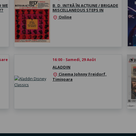
O WE
B. D. INTRĂ ÎN ACȚIUNE / BRIGADE
Y?
MISCELLANEOUS STEPS IN
Online
location_on
esare
16:00 - Samedi, 29 Août
ALADDIN
Cinema Johnny Freidorf,
location_on
Timișoara