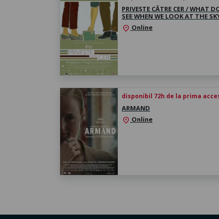
PRIVEȘTE CĂTRE CER / WHAT D
SEE WHEN WE LOOK AT THE SK
Online
location_on
disponibil 72h de la prima acc
ARMAND
Online
location_on