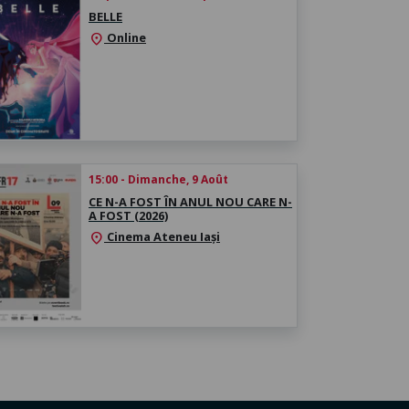
BELLE
Online
location_on
15:00 - Dimanche, 9 Août
CE N-A FOST ÎN ANUL NOU CARE N-
A FOST (2026)
Cinema Ateneu Iași
location_on