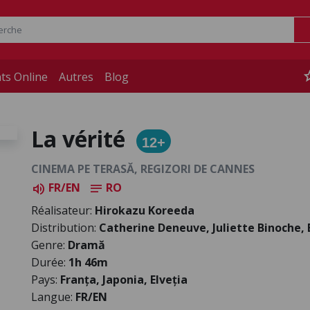
st
ts Online
Autres
Blog
La vérité
12+
CINEMA PE TERASĂ, REGIZORI DE CANNES
FR/EN
RO
volume_up
notes
Réalisateur:
Hirokazu Koreeda
Distribution:
Catherine Deneuve, Juliette Binoche,
Genre:
Dramă
Durée:
1h 46m
Pays:
Franța, Japonia, Elveția
Langue:
FR/EN