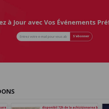
ez à Jour avec Vos Événements Pré
S'abonner
DONS
esare
disponibil 72h de la achiziționarea biletului