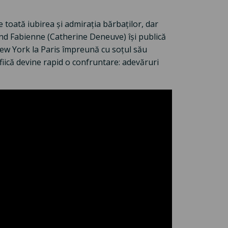
toată iubirea și admirația bărbaților, dar
când Fabienne (Catherine Deneuve) își publică
New York la Paris împreună cu soțul său
 fiică devine rapid o confruntare: adevăruri