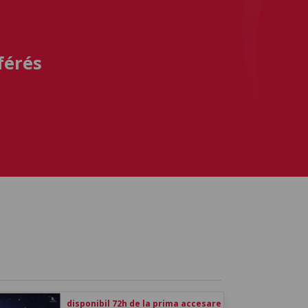
férés
disponibil 72h de la prima accesare