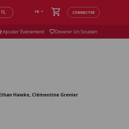
shopping_cart
search
FR
CONNECTER
ar
favorite
Ajouter Événement
Devenir Un Soutien
 Ethan Hawke, Clémentine Grenier