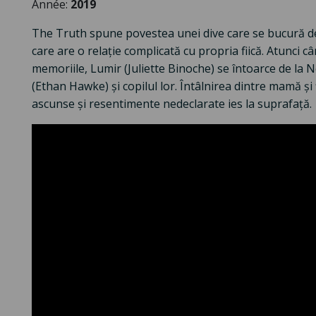
Année:
2019
The Truth spune povestea unei dive care se bucură de 
care are o relație complicată cu propria fiică. Atunci 
memoriile, Lumir (Juliette Binoche) se întoarce de la 
(Ethan Hawke) și copilul lor. Întâlnirea dintre mamă și
ascunse și resentimente nedeclarate ies la suprafață.