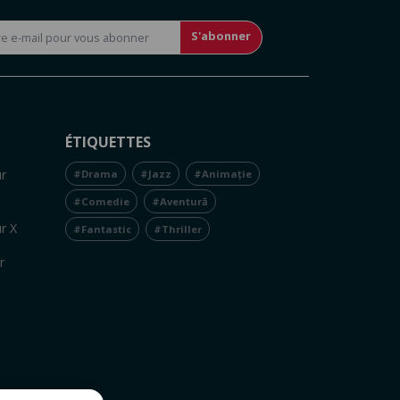
S'abonner
ÉTIQUETTES
r
#Drama
#Jazz
#Animație
#Comedie
#Aventură
r X
#Fantastic
#Thriller
r