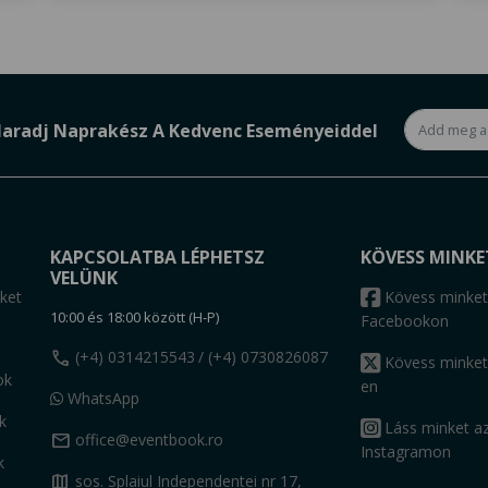
aradj Naprakész A Kedvenc Eseményeiddel
KAPCSOLATBA LÉPHETSZ
KÖVESS MINKE
VELÜNK
ket
Kövess minket
10:00 és 18:00 között (H-P)
Facebookon
call
(+4) 0314215543
/ (+4) 0730826087
Kövess minket
ok
en
WhatsApp
k
Láss minket a
mail
office@eventbook.ro
Instagramon
k
map
sos. Splaiul Independentei nr 17,