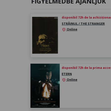
FIGYELMEDBE AJÁNLJUK
disponibil 72h de la achiziționa
STRĂINUL / THE STRANGER
Online
location_on
disponibil 72h de la prima acc
ETERN
Online
location_on