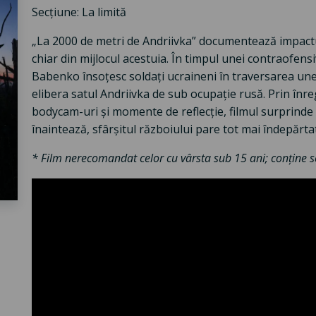
Secțiune: La limită
„La 2000 de metri de Andriivka” documentează impactu
chiar din mijlocul acestuia. În timpul unei contraofens
Babenko însoțesc soldați ucraineni în traversarea une
elibera satul Andriivka de sub ocupație rusă. Prin înre
bodycam-uri și momente de reflecție, filmul surprinde 
înaintează, sfârșitul războiului pare tot mai îndepărta
* Film nerecomandat celor cu vârsta sub 15 ani; conține s