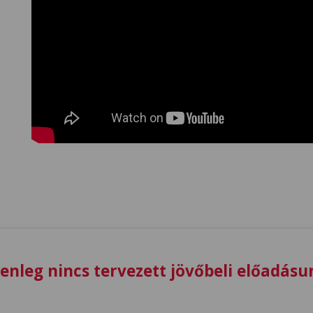
lenleg nincs tervezett jövőbeli előadásu