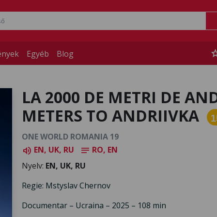
st
ények
Egyéb
Blog
LA 2000 DE METRI DE AND
METERS TO ANDRIIVKA
1
ONE WORLD ROMANIA 19
EN, UK, RU
RO, EN
volume_up
notes
Nyelv:
EN, UK, RU
Regie: Mstyslav Chernov
Documentar – Ucraina – 2025 – 108 min