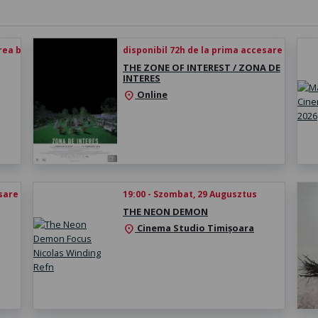
rea biletului
disponibil 72h de la prima accesare
THE ZONE OF INTEREST / ZONA DE
INTERES
Online
location_on
esare
19:00 - Szombat, 29 Augusztus
THE NEON DEMON
Cinema Studio Timișoara
location_on