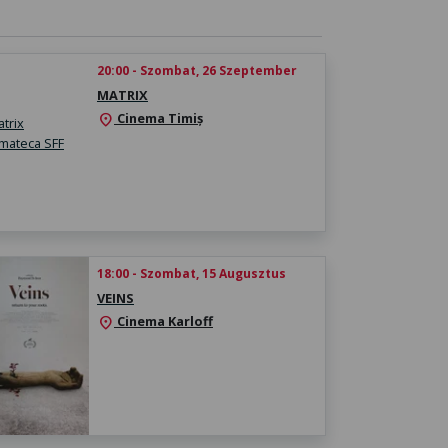
20:00 - Szombat, 26 Szeptember
MATRIX
Cinema Timiș
location_on
18:00 - Szombat, 15 Augusztus
VEINS
Cinema Karloff
location_on