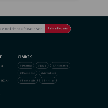
Feliratkozás
T
CÍMKÉK
 a
#Drama
#Jazz
#Animație
#Comedie
#Aventură
 az X-
#Fantastic
#Thriller
z