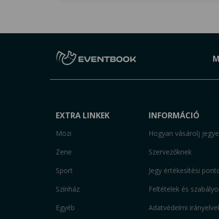
M
EXTRA LINKEK
INFORMÁCIÓ
Mozi
Hogyan vásárolj jegye
Zene
Szervezőknek
Sport
Jegy értékesítési pont
Színház
Feltételek és szabályo
Egyéb
Adatvédelmi irányelve