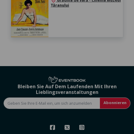
Grădina de vară - Cinema Muzeul
location_on
Țăranului
Bleiben Sie Auf Dem Laufenden Mit Ihren
Lieblingsveranstaltungen
Abonnieren