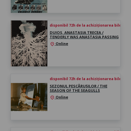
disponibil 72h de la achiziționarea biletului
DUIOS, ANASTASIA TRECEA /
TENDERLY WAS ANASTASIA PASSING
Online
location_on
disponibil 72h de la achiziționarea biletului
SEZONUL PESCĂRUȘILOR / THE
SEASON OF THE SEAGULLS
Online
location_on