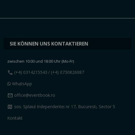
SIE KÖNNEN UNS KONTAKTIEREN
zwischen 10:00 und 18:00 Uhr (Mo-Fr)
call
(+4) 0314215543
/ (+4) 0730826087
WhatsApp
mail
office@eventbook.ro
map
sos. Splaiul Independentei nr 17, Bucuresti, Sector 5
Kontakt