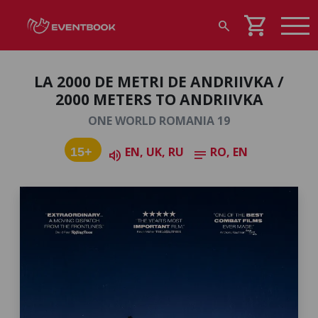
shopping_cart
search
LA 2000 DE METRI DE ANDRIIVKA /
2000 METERS TO ANDRIIVKA
ONE WORLD ROMANIA 19
EN, UK, RU
RO, EN
15+
volume_up
notes