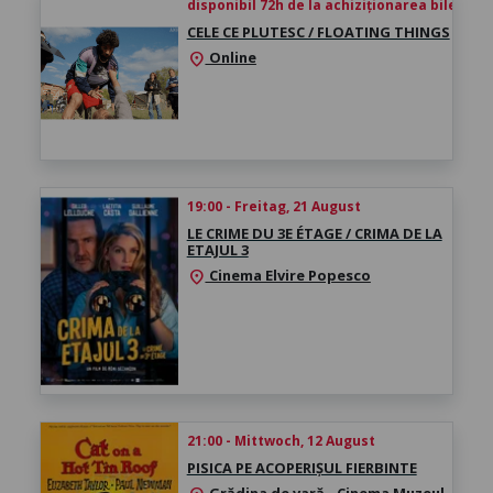
disponibil 72h de la achiziționarea biletului
CELE CE PLUTESC / FLOATING THINGS
Online
location_on
19:00 - Freitag, 21 August
LE CRIME DU 3E ÉTAGE / CRIMA DE LA
ETAJUL 3
Cinema Elvire Popesco
location_on
21:00 - Mittwoch, 12 August
PISICA PE ACOPERIȘUL FIERBINTE