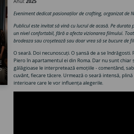
Anul:
2025
Eveniment dedicat pasionaților de crafting, organizat de N
Publicul este invitat să vină cu lucrul de acasă. Pe durata 
un nivel confortabil, fără a afecta vizionarea filmului. Toa
brodeaza sau croșetează sau doar vrea să se bucure de fi
O seară. Doi necunoscuți. O șansă de a se îndrăgosti. Pe
Piero în apartamentul ei din Roma. Dar nu sunt chiar si
gălăgioase le interpretează emoțiile - comentând, sab
cuvânt, fiecare tăcere. Urmează o seară intensă, plină 
interioare care le vor influența alegerile.