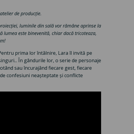
atelier de producție.
proiecției, luminile din sală vor rămâne aprinse la
tă lumea este binevenită, chiar dacă tricoteaza,
lm!
ntru prima lor întâlnire, Lara îl invită pe
nguri... În gândurile lor, o serie de personaje
otând sau încurajând fiecare gest, fiecare
de confesiuni neașteptate și conflicte