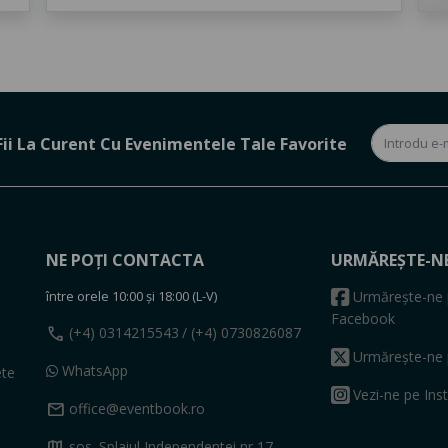
Fii La Curent Cu Evenimentele Tale Favorite
NE POȚI CONTACTA
URMĂREȘTE-N
între orele 10:00 și 18:00 (L-V)
Urmărește-ne 
Facebook
call
(+4) 0314215543
/ (+4) 0730826087
Urmărește-ne 
WhatsApp
ete
Vezi-ne pe Ins
mail
office@eventbook.ro
map
sos. Splaiul Independentei nr 17,