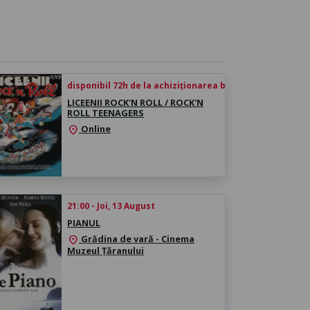
disponibil 72h de la achiziționarea biletului
LICEENII ROCK'N ROLL / ROCK'N
ROLL TEENAGERS
Online
location_on
21:00 - Joi, 13 August
PIANUL
Grădina de vară - Cinema
location_on
Muzeul Țăranului