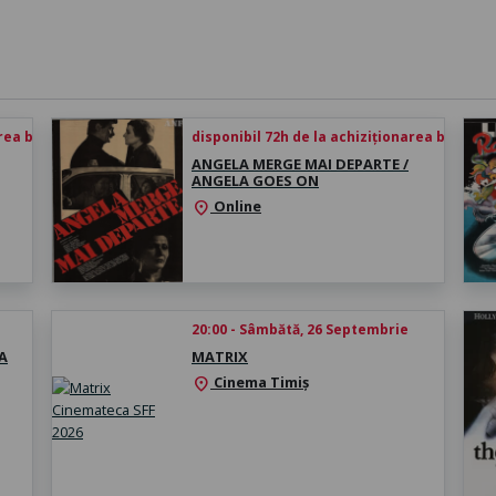
rea biletului
disponibil 72h de la achiziționarea biletului
ANGELA MERGE MAI DEPARTE /
ANGELA GOES ON
Online
location_on
20:00 - Sâmbătă, 26 Septembrie
A
MATRIX
Cinema Timiș
location_on