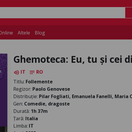
Online
Altele
Blog
Ghemoteca: Eu, tu și cei 
IT
RO
volume_up
notes
Titlu:
Follemente
Regizor:
Paolo Genovese
Distribuție:
Pilar Fogliati, Emanuela Fanelli, Maria
Gen:
Comedie, dragoste
Durată:
1h 37m
Țară:
Italia
Limba:
IT