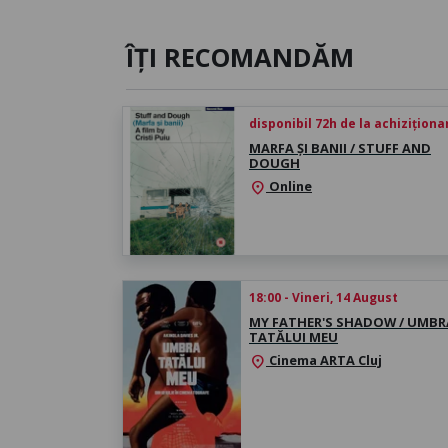
ÎȚI RECOMANDĂM
disponibil 72h de la achiziționa
MARFA ȘI BANII / STUFF AND
DOUGH
Online
location_on
18:00 - Vineri, 14 August
MY FATHER'S SHADOW / UMBR
TATĂLUI MEU
Cinema ARTA Cluj
location_on