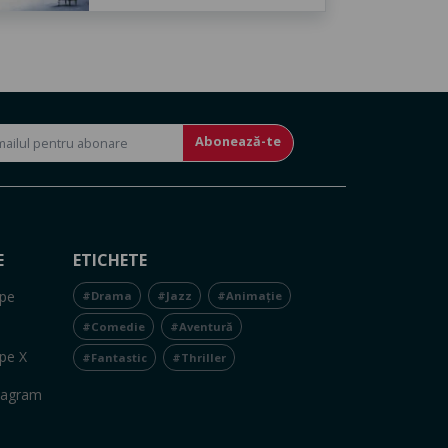
Abonează-te
E
ETICHETE
pe
#Drama
#Jazz
#Animație
#Comedie
#Aventură
pe X
#Fantastic
#Thriller
tagram