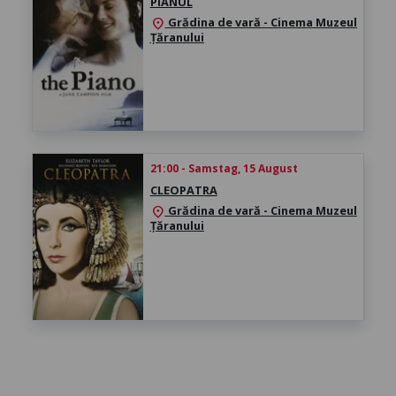
PIANUL
Grădina de vară - Cinema Muzeul
location_on
Țăranului
21:00 - Samstag, 15 August
CLEOPATRA
Grădina de vară - Cinema Muzeul
location_on
Țăranului