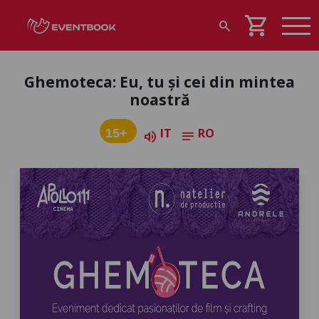
shopping_cart
search
Ghemoteca: Eu, tu și cei din mintea
noastră
IT
RO
15+
volume_up
notes