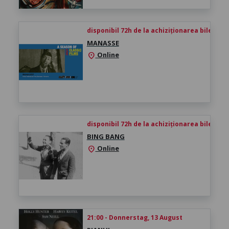
disponibil 72h de la achiziționarea biletului
MANASSE
Online
location_on
disponibil 72h de la achiziționarea biletului
BING BANG
Online
location_on
21:00 - Donnerstag, 13 August