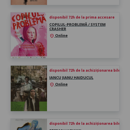
disponibil 72h de la prima accesare
COPILUL-PROBLEMĂ / SYSTEM
CRASHER
Online
location_on
disponibil 72h de la achiziționarea biletului
IANCU JIANU HAIDUCUL
Online
location_on
disponibil 72h de la achiziționarea biletului