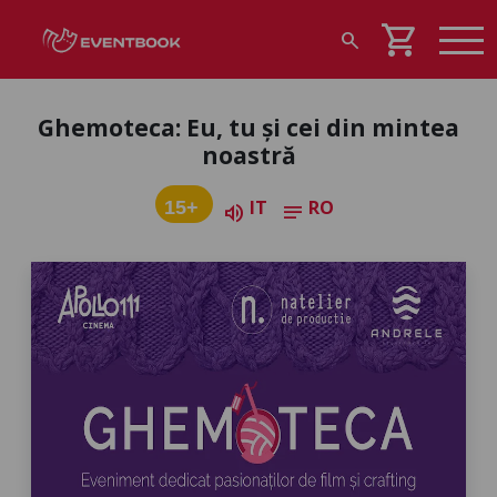
shopping_cart
search
Ghemoteca: Eu, tu și cei din mintea
noastră
IT
RO
15+
volume_up
notes