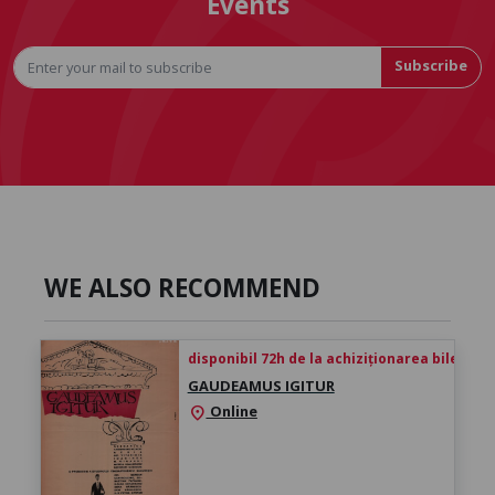
Events
Subscribe
WE ALSO RECOMMEND
disponibil 72h de la achiziționarea biletului
GAUDEAMUS IGITUR
Online
location_on