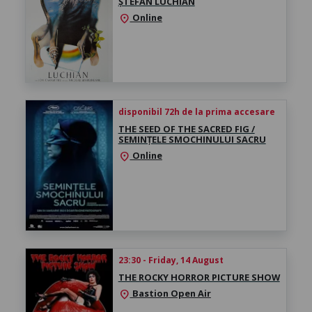
ȘTEFAN LUCHIAN
Online
location_on
disponibil 72h de la prima accesare
THE SEED OF THE SACRED FIG /
SEMINȚELE SMOCHINULUI SACRU
Online
location_on
23:30 - Friday, 14 August
THE ROCKY HORROR PICTURE SHOW
Bastion Open Air
location_on