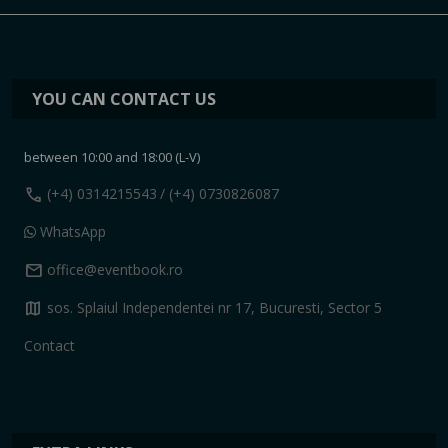
YOU CAN CONTACT US
between 10:00 and 18:00 (L-V)
call
(+4) 0314215543
/ (+4) 0730826087
WhatsApp
mail
office@eventbook.ro
map
sos. Splaiul Independentei nr 17, Bucuresti, Sector 5
Contact