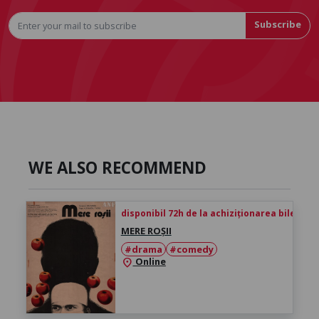
Subscribe
WE ALSO RECOMMEND
disponibil 72h de la achiziționarea biletului
MERE ROȘII
#drama
#comedy
Online
location_on