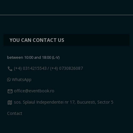
YOU CAN CONTACT US
between 10:00 and 18:00 (L-V)
call
(+4) 0314215543
/ (+4) 0730826087
WhatsApp
mail
office@eventbook.ro
map
sos. Splaiul Independentei nr 17, Bucuresti, Sector 5
Contact