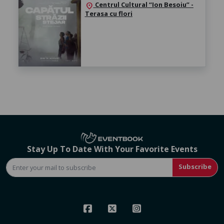
Centrul Cultural “Ion Besoiu” -
location_on
Terasa cu flori
Stay Up To Date With Your Favorite Events
Subscribe