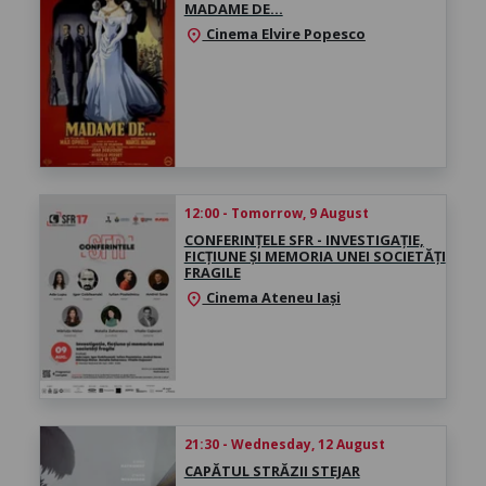
MADAME DE…
Cinema Elvire Popesco
location_on
12:00 - Tomorrow, 9 August
CONFERINȚELE SFR - INVESTIGAȚIE,
FICȚIUNE ȘI MEMORIA UNEI SOCIETĂȚI
FRAGILE
Cinema Ateneu Iași
location_on
21:30 - Wednesday, 12 August
CAPĂTUL STRĂZII STEJAR