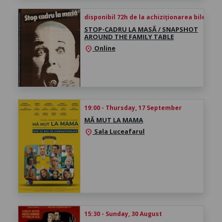
disponibil 72h de la achiziționarea biletului
STOP-CADRU LA MASĂ / SNAPSHOT
AROUND THE FAMILY TABLE
Online
location_on
19:00 - Thursday, 17 September
MĂ MUT LA MAMA
Sala Luceafarul
location_on
15:30 - Sunday, 30 August