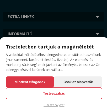
EXTRA LINKEK
INFORMÁCIÓ
Tiszteletben tartjuk a magánéletét
CÍMKÉK
A weboldal működéséhez elengedhetetlen sütiket használunk
(munkamenet, kosár, hitelesítés, fizetés). Az elemzési és
marketing sütik segítenek javítani az élményét, és csak az Ön
beleegyezésével kerülnek aktiválásra.
Mindent elfogadok
Csak az alapvetők
Testreszabás
© Minden jog fenntartva EVENTBOOK SRL.
Süti szabályzat