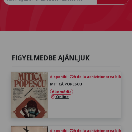
FIGYELMEDBE AJÁNLJUK
disponibil 72h de la achiziționarea biletului
MITICĂ POPESCU
#komédia
Online
location_on
disponibil 72h de la achiziționarea biletului