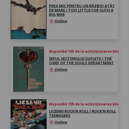
PREA MIC PENTRU UN RĂZBOI ATÂT
DE MARE / TOO LITTLE FOR SUCH A
BIG WAR
Online
location_on
disponibil 72h de la achiziționarea biletului
ȘEFUL SECTORULUI SUFLETE / THE
CHIEF OF THE SOULS DEPARTMENT
Online
location_on
disponibil 72h de la achiziționarea biletului
LICEENII ROCK'N ROLL / ROCK'N ROLL
TEENAGERS
Online
location_on