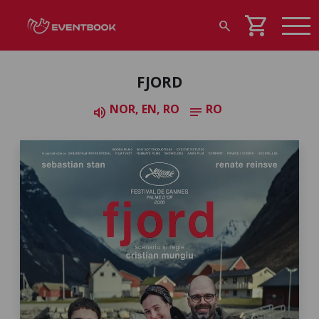
shopping_cart
search
FJORD
NOR, EN, RO
RO
volume_up
notes