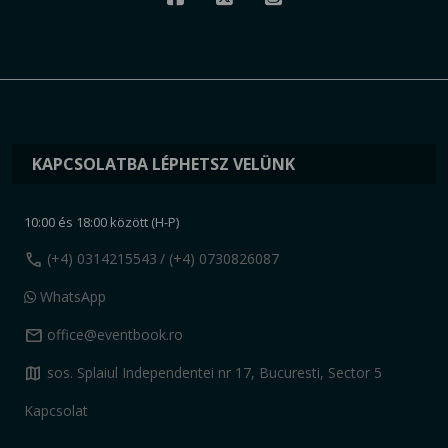
KAPCSOLATBA LÉPHETSZ VELÜNK
10:00 és 18:00 között (H-P)
call
(+4) 0314215543
/ (+4) 0730826087
WhatsApp
mail
office@eventbook.ro
map
sos. Splaiul Independentei nr 17, Bucuresti, Sector 5
Kapcsolat