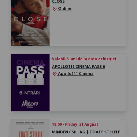
CLOSE
Online
location_on
Valabil 6 luni de la data achiziției
APOLLO111 CINEMA PASS 6
Apollo111 Cinema
location_on
18:00 - Friday, 21 August
MINDEN CSILLAG | TOATE STELELE