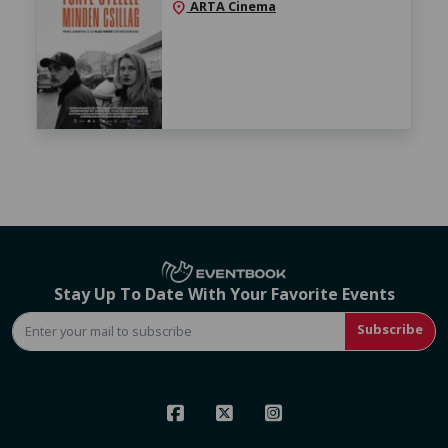
ARTA Cinema
location_on
Stay Up To Date With Your Favorite Events
Subscribe