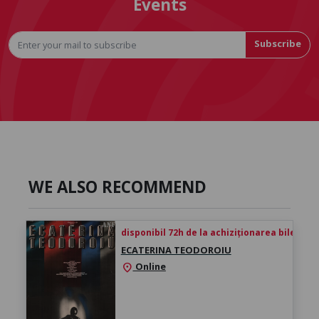
Events
Subscribe
WE ALSO RECOMMEND
disponibil 72h de la achiziționarea biletului
ECATERINA TEODOROIU
Online
location_on