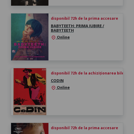
disponibil 72h de la prima accesare
BABYTEETH: PRIMA IUBIRE /
BABYTEETH
Online
location_on
disponibil 72h de la achiziționarea biletului
CODIN
Online
location_on
disponibil 72h de la prima accesare