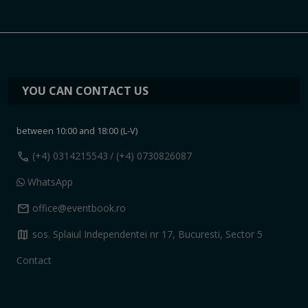
YOU CAN CONTACT US
between 10:00 and 18:00 (L-V)
call
(+4) 0314215543
/ (+4) 0730826087
WhatsApp
mail
office@eventbook.ro
map
sos. Splaiul Independentei nr 17, Bucuresti, Sector 5
Contact