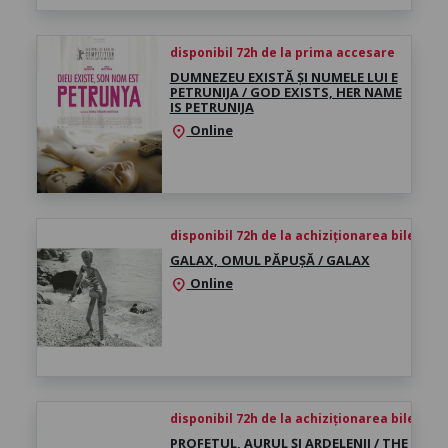
disponibil 72h de la prima accesare
DUMNEZEU EXISTĂ ȘI NUMELE LUI E
PETRUNIJA / GOD EXISTS, HER NAME
IS PETRUNIJA
Online
location_on
disponibil 72h de la achiziționarea biletului
GALAX, OMUL PĂPUȘĂ / GALAX
Online
location_on
disponibil 72h de la achiziționarea biletului
PROFETUL, AURUL ȘI ARDELENII / THE