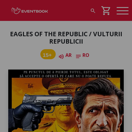
shopping_cart
search
EAGLES OF THE REPUBLIC / VULTURII
REPUBLICII
AR
RO
15+
volume_up
notes