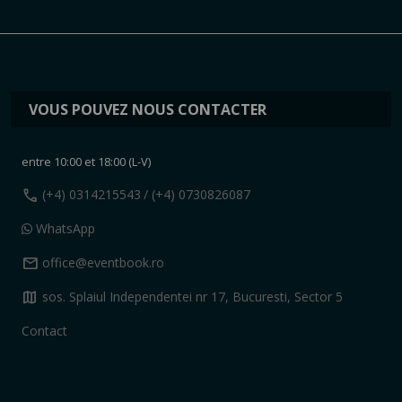
VOUS POUVEZ NOUS CONTACTER
entre 10:00 et 18:00 (L-V)
call
(+4) 0314215543
/ (+4) 0730826087
WhatsApp
mail
office@eventbook.ro
map
sos. Splaiul Independentei nr 17, Bucuresti, Sector 5
Contact