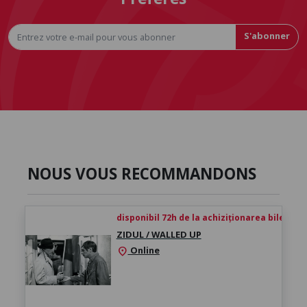
S'abonner
NOUS VOUS RECOMMANDONS
disponibil 72h de la achiziționarea biletului
ZIDUL / WALLED UP
Online
location_on