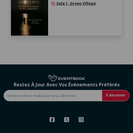
Sala 1, Green Village
location_on
Restez À Jour Avec Vos Événements Préférés
S'abonner