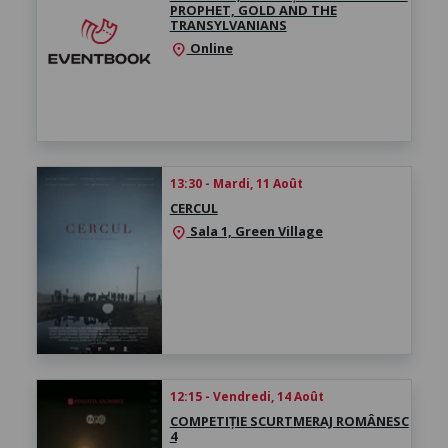
PROPHET, GOLD AND THE
TRANSYLVANIANS
Online
location_on
13:30 - Mardi, 11 Août
CERCUL
Sala 1, Green Village
location_on
12:15 - Vendredi, 14 Août
COMPETIȚIE SCURTMERAJ ROMÂNESC
4