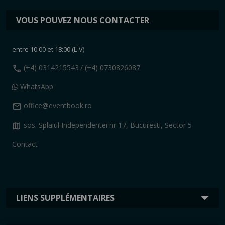
VOUS POUVEZ NOUS CONTACTER
entre 10:00 et 18:00 (L-V)
call
(+4) 0314215543
/ (+4) 0730826087
WhatsApp
mail
office@eventbook.ro
map
sos. Splaiul Independentei nr 17, Bucuresti, Sector 5
Contact
LIENS SUPPLÉMENTAIRES