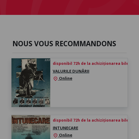
NOUS VOUS RECOMMANDONS
disponibil 72h de la achiziționarea biletului
VALURILE DUNĂRII
Online
location_on
disponibil 72h de la achiziționarea biletului
INTUNECARE
Online
location_on