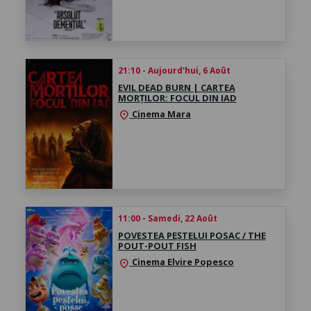
21:10 - Aujourd'hui, 6 Août
EVIL DEAD BURN | CARTEA
MORȚILOR: FOCUL DIN IAD
Cinema Mara
location_on
11:00 - Samedi, 22 Août
POVESTEA PEȘTELUI POSAC / THE
POUT-POUT FISH
Cinema Elvire Popesco
location_on