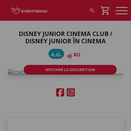
shopping_cart
search
DISNEY JUNIOR CINEMA CLUB /
DISNEY JUNIOR ÎN CINEMA
RO
A.G.
volume_up
AFFICHER LA DESCRIPTION