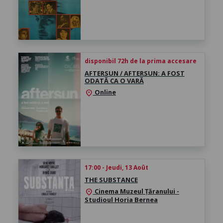
disponibil 72h de la prima accesare
AFTERSUN / AFTERSUN: A FOST
ODATĂ CA O VARĂ
Online
location_on
17:00 - Jeudi, 13 Août
THE SUBSTANCE
Cinema Muzeul Țăranului -
location_on
Studioul Horia Bernea