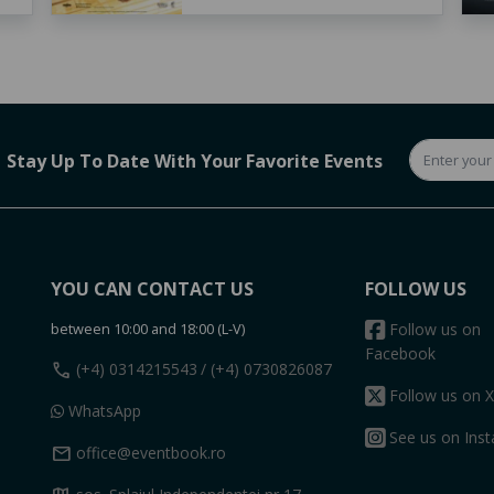
Stay Up To Date With Your Favorite Events
YOU CAN CONTACT US
FOLLOW US
between 10:00 and 18:00 (L-V)
Follow us on
Facebook
call
(+4) 0314215543
/ (+4) 0730826087
Follow us on X
WhatsApp
See us on Ins
mail
office@eventbook.ro