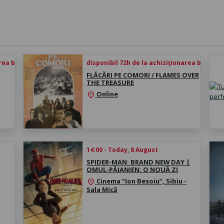
rea biletului
disponibil 72h de la achiziționarea biletului
FLĂCĂRI PE COMORI / FLAMES OVER
THE TREASURE
Online
location_on
14:00 - Today, 8 August
SPIDER-MAN: BRAND NEW DAY |
OMUL-PĂIANJEN: O NOUĂ ZI
Cinema “Ion Besoiu”, Sibiu -
location_on
Sala Mică