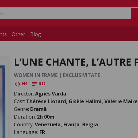
nts
Other
Blog
L’UNE CHANTE, L’AUTRE 
WOMEN IN FRAME | EXCLUSIVITATE
FR
RO
volume_up
notes
Director:
Agnès Varda
Cast:
Thérèse Liotard, Gisèle Halimi, Valérie Mair
Genre:
Dramă
Duration:
2h 00m
Country:
Venezuela, Franța, Belgia
Language:
FR