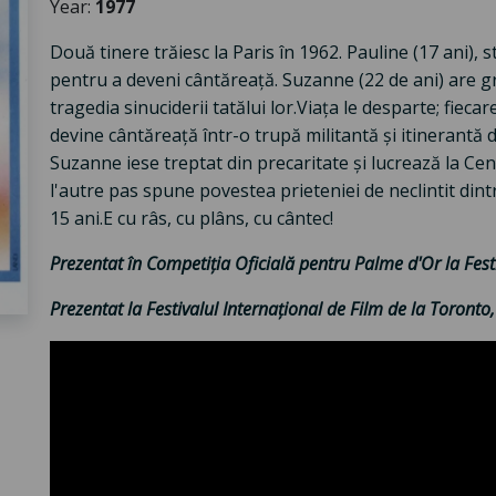
Year:
1977
Două tinere trăiesc la Paris în 1962. Pauline (17 ani), 
pentru a deveni cântăreață. Suzanne (22 de ani) are grij
tragedia sinuciderii tatălui lor.Viața le desparte; fiec
devine cântăreață într-o trupă militantă și itinerantă dup
Suzanne iese treptat din precaritate și lucrează la Cent
l'autre pas spune povestea prieteniei de neclintit din
15 ani.E cu râs, cu plâns, cu cântec!
Prezentat în Competiția Oficială pentru Palme d'Or la Fest
Prezentat la Festivalul Internațional de Film de la Toronto