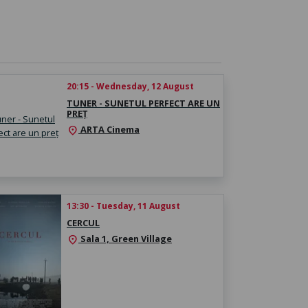
20:15 - Wednesday, 12 August
TUNER - SUNETUL PERFECT ARE UN
PREȚ
ARTA Cinema
location_on
13:30 - Tuesday, 11 August
CERCUL
Sala 1, Green Village
location_on