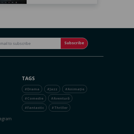
Subscribe
TAGS
#Drama
#Jazz
#Animație
#Comedie
#Aventură
#Fantastic
#Thriller
tagram