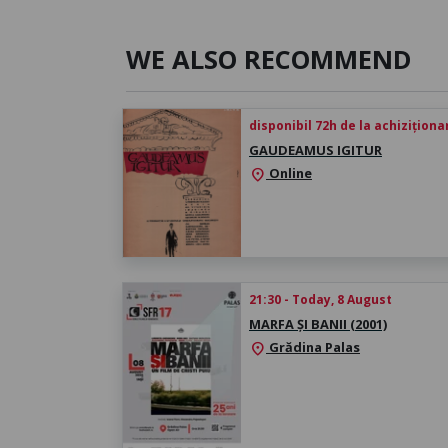
WE ALSO RECOMMEND
disponibil 72h de la achiziționa
GAUDEAMUS IGITUR
Online
location_on
21:30 - Today, 8 August
MARFA ȘI BANII (2001)
Grădina Palas
location_on