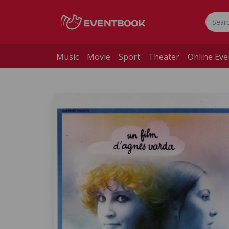
Music
Movie
Sport
Theater
Online Eve