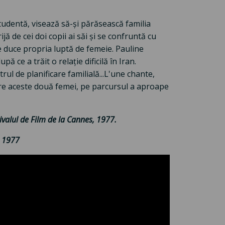
studentă, visează să-și părăsească familia
ă de cei doi copii ai săi și se confruntă cu
are duce propria luptă de femeie. Pauline
ă ce a trăit o relație dificilă în Iran.
rul de planificare familială...L'une chante,
tre aceste două femei, pe parcursul a aproape
ivalul de Film de la Cannes, 1977.
, 1977