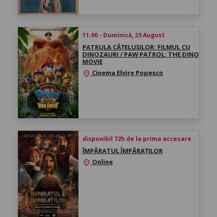
11:00 - Duminică, 23 August
PATRULA CĂȚELUȘILOR: FILMUL CU
DINOZAURI / PAW PATROL: THE DINO
MOVIE
Cinema Elvire Popesco
location_on
disponibil 72h de la prima accesare
ÎMPĂRATUL ÎMPĂRAȚILOR
Online
location_on