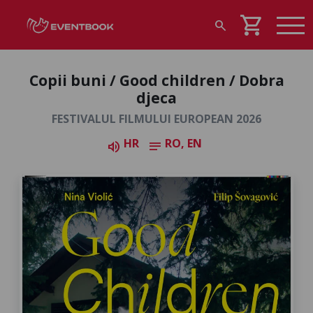
shopping_cart
search
Copii buni / Good children / Dobra
djeca
FESTIVALUL FILMULUI EUROPEAN 2026
HR
RO, EN
volume_up
notes