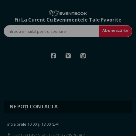
Fii La Curent Cu Evenimentele Tale Favorite
Abonează-te
NE POȚI CONTACTA
între orele 10:00 și 18:00 (L-V)
call
(+4) 0314215543
/ (+4) 0730826087