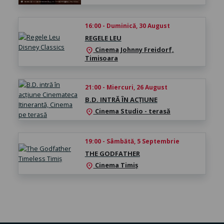
16:00 - Duminică, 30 August
REGELE LEU
Cinema Johnny Freidorf,
location_on
Timișoara
21:00 - Miercuri, 26 August
B.D. INTRĂ ÎN ACȚIUNE
Cinema Studio - terasă
location_on
19:00 - Sâmbătă, 5 Septembrie
THE GODFATHER
Cinema Timiș
location_on