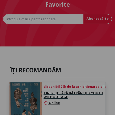
Favorite
Abonează-te
ÎȚI RECOMANDĂM
disponibil 72h de la achiziționarea biletului
TINEREȚE FĂRĂ BĂTRÂNEȚE / YOUTH
WITHOUT AGE
Online
location_on