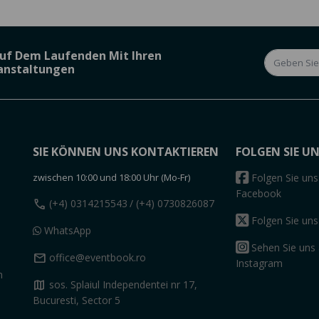
Auf Dem Laufenden Mit Ihren
ranstaltungen
SIE KÖNNEN UNS KONTAKTIEREN
FOLGEN SIE U
zwischen 10:00 und 18:00 Uhr (Mo-Fr)
Folgen Sie uns
Facebook
call
(+4) 0314215543
/ (+4) 0730826087
Folgen Sie uns
WhatsApp
Sehen Sie uns 
mail
office@eventbook.ro
Instagram
n
map
sos. Splaiul Independentei nr 17,
Bucuresti, Sector 5