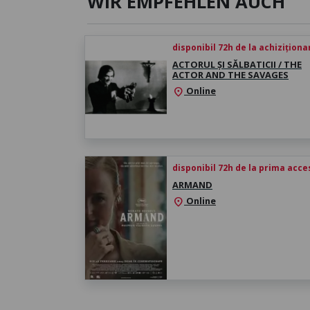
WIR EMPFEHLEN AUCH
disponibil 72h de la achiziționa
ACTORUL ȘI SĂLBATICII / THE
ACTOR AND THE SAVAGES
Online
location_on
disponibil 72h de la prima acc
ARMAND
Online
location_on