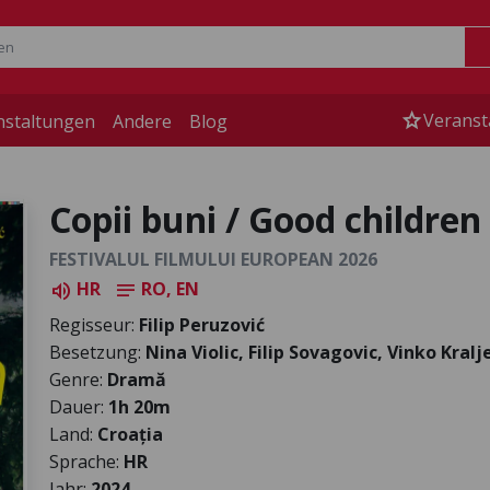
star
Veranst
nstaltungen
Andere
Blog
Copii buni / Good children
FESTIVALUL FILMULUI EUROPEAN 2026
HR
RO, EN
volume_up
notes
Regisseur:
Filip Peruzović
Besetzung:
Nina Violic, Filip Sovagovic, Vinko Kralj
Genre:
Dramă
Dauer:
1h 20m
Land:
Croația
Sprache:
HR
Jahr:
2024