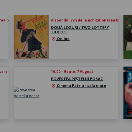
rea biletului
disponibil 72h de la achiziționarea biletului
DOUĂ LOZURI / TWO LOTTERY
TICKETS
Online
location_on
esare
16:00 - Heute, 7 August
POVESTEA PEȘTELUI POSAC
Cinema Patria - sala mare
location_on