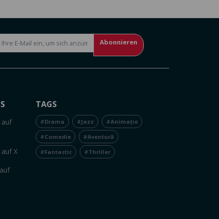
Abonnieren
NS
TAGS
 auf
#Drama
#Jazz
#Animație
#Comedie
#Aventură
 auf X
#Fantastic
#Thriller
auf