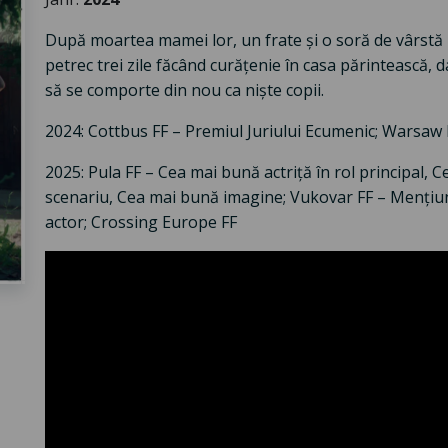
După moartea mamei lor, un frate și o soră de vârstă mi
petrec trei zile făcând curățenie în casa părintească, da
să se comporte din nou ca niște copii.
2024: Cottbus FF – Premiul Juriului Ecumenic; Warsaw I
2025: Pula FF – Cea mai bună actriță în rol principal, C
scenariu, Cea mai bună imagine; Vukovar FF – Mențiun
actor; Crossing Europe FF