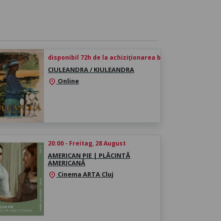
disponibil 72h de la achiziționarea biletului
CIULEANDRA / KIULEANDRA
Online
location_on
20:00 - Freitag, 28 August
AMERICAN PIE | PLĂCINTĂ
AMERICANĂ
Cinema ARTA Cluj
location_on