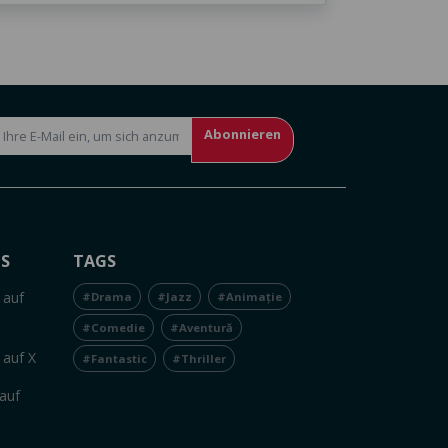
Abonnieren
NS
TAGS
 auf
#Drama
#Jazz
#Animație
#Comedie
#Aventură
 auf X
#Fantastic
#Thriller
auf