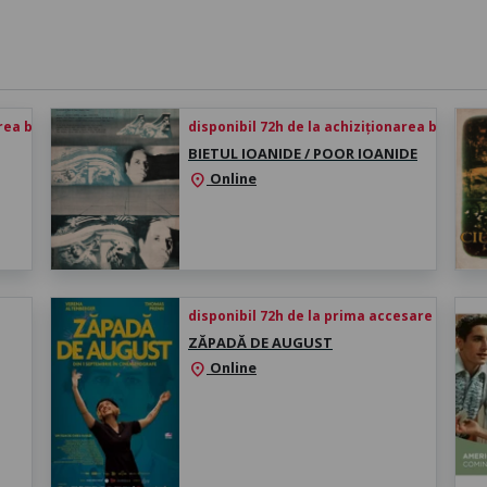
rea biletului
disponibil 72h de la achiziționarea biletului
BIETUL IOANIDE / POOR IOANIDE
Online
location_on
disponibil 72h de la prima accesare
ZĂPADĂ DE AUGUST
Online
location_on