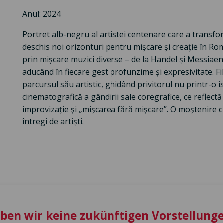
Anul: 2024
Portret alb-negru al artistei centenare care a transform
deschis noi orizonturi pentru mișcare și creație în R
prin mișcare muzici diverse – de la Handel și Messiae
aducând în fiecare gest profunzime și expresivitate. Fi
parcursul său artistic, ghidând privitorul nu printr-o is
cinematografică a gândirii sale coregrafice, ce reflectă 
improvizație și „mișcarea fără mișcare”. O moștenire c
întregi de artiști.
aben wir keine zukünftigen Vorstellunge