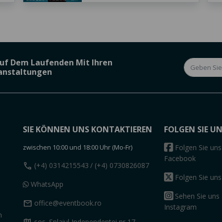
Auf Dem Laufenden Mit Ihren
ranstaltungen
SIE KÖNNEN UNS KONTAKTIEREN
FOLGEN SIE U
zwischen 10:00 und 18:00 Uhr (Mo-Fr)
Folgen Sie uns
Facebook
call
(+4) 0314215543
/ (+4) 0730826087
Folgen Sie uns
WhatsApp
Sehen Sie uns 
mail
office@eventbook.ro
Instagram
n
sos. Splaiul Independentei nr 17,