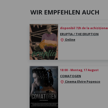
WIR EMPFEHLEN AUCH
disponibil 72h de la achiziționa
ERUPȚIA / THE ERUPTION
Online
location_on
18:00 - Montag, 17 August
COMATOGEN
Cinema Elvire Popesco
location_on