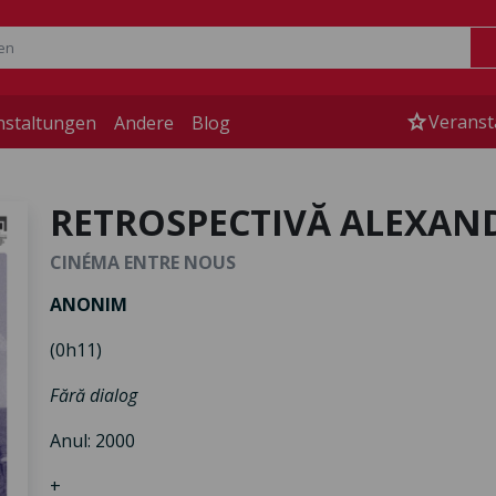
star
Veranst
nstaltungen
Andere
Blog
RETROSPECTIVĂ ALEXAN
CINÉMA ENTRE NOUS
ANONIM
(0h11)
Fără dialog
Anul: 2000
+