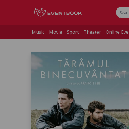
Music
Movie
Sport
Theater
Online Eve