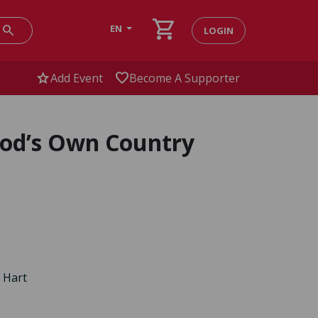
shopping_cart
search
EN
LOGIN
star
favorite
Add Event
Become A Supporter
God’s Own Country
 Hart