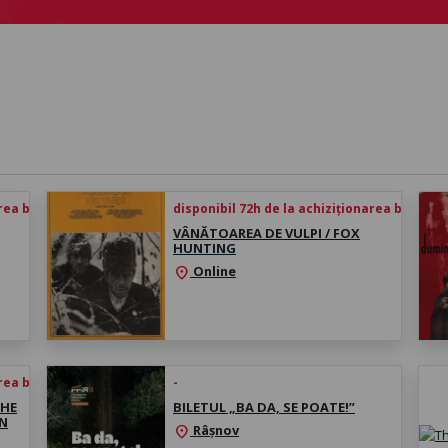
rea biletului
disponibil 72h de la achiziționarea biletului
VÂNĂTOAREA DE VULPI / FOX
HUNTING
Online
location_on
rea biletului
-
THE
BILETUL „BA DA, SE POATE!”
ON
Râșnov
location_on