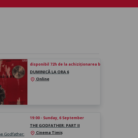
disponibil 72h de la achiziționarea biletului
DUMINICĂ LA ORA 6
Online
location_on
19:00 - Sunday, 6 September
THE GODFATHER: PART II
Cinema Timiș
location_on