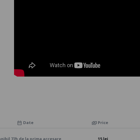
Date
Price
calendar_month
payments
nibil 72h de la prima accesare
15 lei