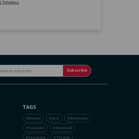
Subscribe
TAGS
#Drama
#Jazz
#Animație
#Comedie
#Aventură
#Fantastic
#Thriller