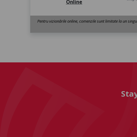
Online
Pentru vizionările online, comenzile sunt limitate la un sing
Sta