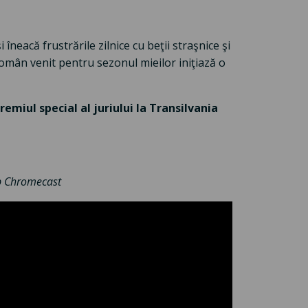
neacă frustrările zilnice cu beţii straşnice şi
român venit pentru sezonul mieilor iniţiază o
emiul special al juriului la Transilvania
ip Chromecast