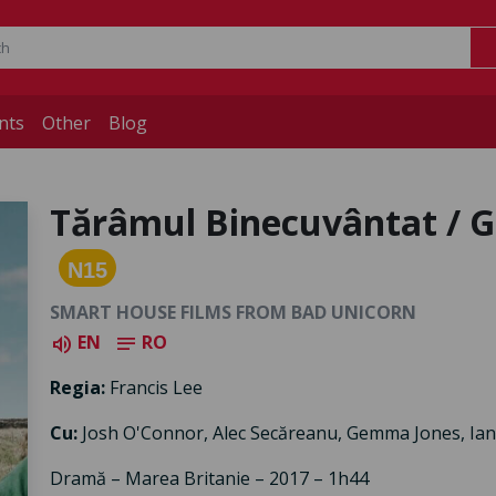
nts
Other
Blog
Tărâmul Binecuvântat / 
N15
SMART HOUSE FILMS FROM BAD UNICORN
EN
RO
volume_up
notes
Regia:
Francis Lee
Cu:
Josh O'Connor, Alec Secăreanu, Gemma Jones, Ian
Dramă – Marea Britanie – 2017 – 1h44