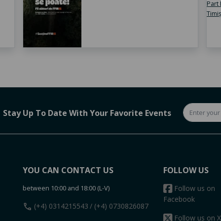
Stay Up To Date With Your Favorite Events
YOU CAN CONTACT US
FOLLOW US
between 10:00 and 18:00 (L-V)
Follow us on
Facebook
call
(+4) 0314215543
/ (+4) 0730826087
Follow us on X