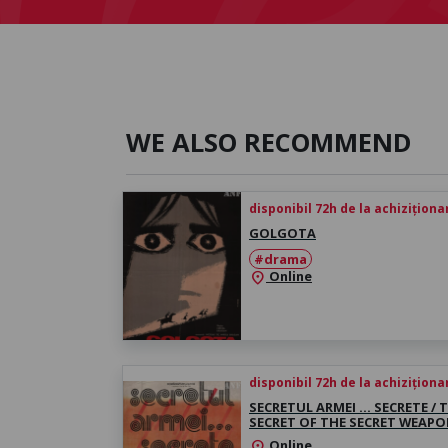
WE ALSO RECOMMEND
disponibil 72h de la achiziționa
GOLGOTA
#drama
Online
location_on
disponibil 72h de la achiziționa
SECRETUL ARMEI … SECRETE / 
SECRET OF THE SECRET WEAP
Online
location_on