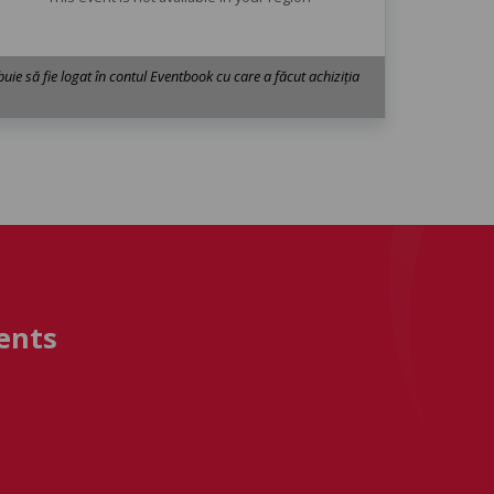
uie să fie logat în contul Eventbook cu care a făcut achiziția
ents