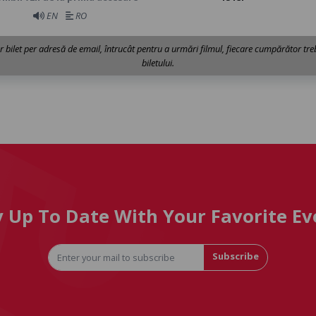
EN
RO
ur bilet per adresă de email, întrucât pentru a urmări filmul, fiecare cumpărător treb
biletului.
y Up To Date With Your Favorite Ev
Subscribe