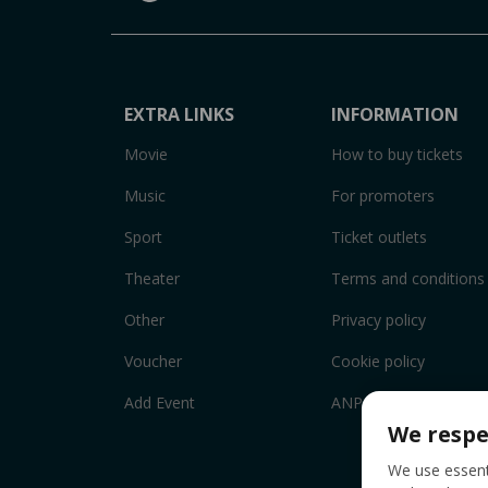
EXTRA LINKS
INFORMATION
Movie
How to buy tickets
Music
For promoters
Sport
Ticket outlets
Theater
Terms and conditions
Other
Privacy policy
Voucher
Cookie policy
Add Event
ANPC
We respe
We use essenti