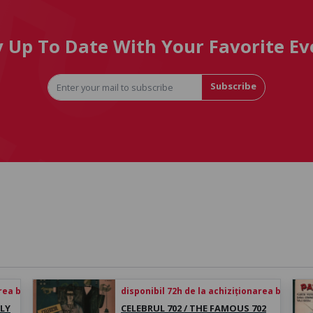
y Up To Date With Your Favorite Ev
Subscribe
rea biletului
disponibil 72h de la achiziționarea biletului
LY
CELEBRUL 702 / THE FAMOUS 702