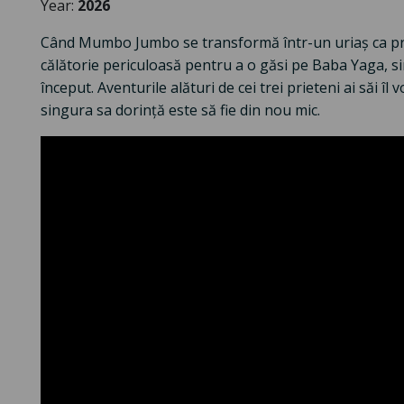
Year:
2026
Când Mumbo Jumbo se transformă într-un uriaș ca pri
călătorie periculoasă pentru a o găsi pe Baba Yaga, si
început. Aventurile alături de cei trei prieteni ai săi îl
singura sa dorință este să fie din nou mic.