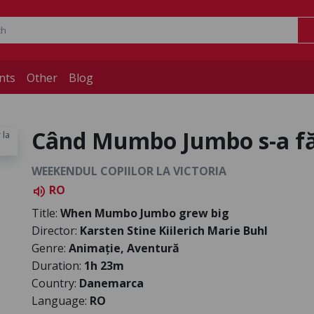
nts
Other
Blog
Când Mumbo Jumbo s-a fă
WEEKENDUL COPIILOR LA VICTORIA
RO
volume_up
Title:
When Mumbo Jumbo grew big
Director:
Karsten Stine Kiilerich Marie Buhl
Genre:
Animație, Aventură
Duration:
1h 23m
Country:
Danemarca
Language:
RO