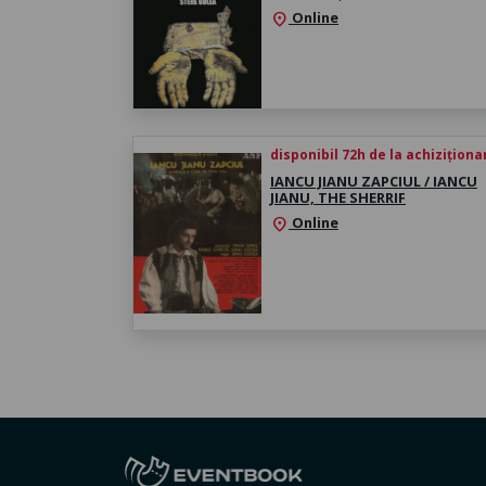
Online
location_on
disponibil 72h de la achiziționa
IANCU JIANU ZAPCIUL / IANCU
JIANU, THE SHERRIF
Online
location_on