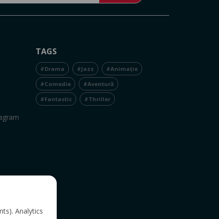
TAGS
#Drama
#Jazz
#Animație
#Comedie
#Aventură
#Fantastic
#Thriller
tagram
nts). Analytics