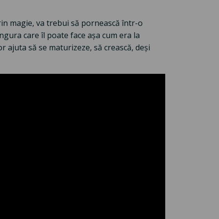
n magie, va trebui să pornească într-o
ngura care îl poate face așa cum era la
 vor ajuta să se maturizeze, să crească, deși