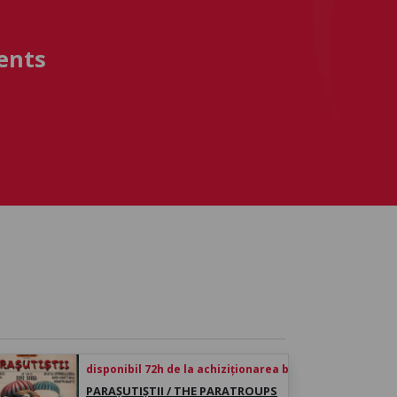
ents
disponibil 72h de la achiziționarea biletului
PARAȘUTIȘTII / THE PARATROUPS