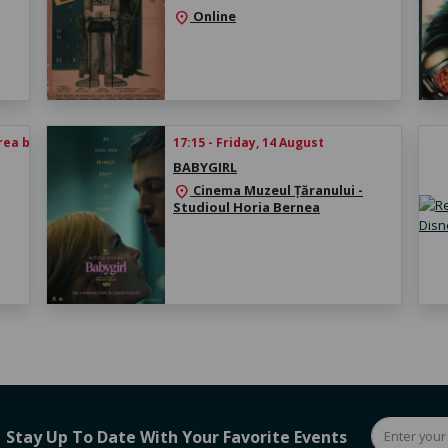
Online
location_on
rea biletului
17:15 - Friday, 14 August
BABYGIRL
Cinema Muzeul Țăranului -
location_on
Studioul Horia Bernea
Stay Up To Date With Your Favorite Events