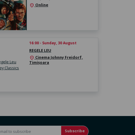
Online
location_on
16:00 - Sunday, 30 August
REGELE LEU
Cinema Johnny Freidorf,
location_on
Timișoara
Subscribe