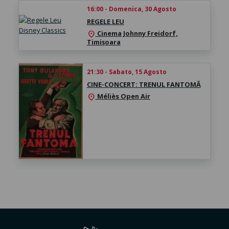
16:00 - Domenica, 30 Agosto
REGELE LEU
Cinema Johnny Freidorf,
location_on
Timișoara
21:30 - Sabato, 15 Agosto
CINE-CONCERT: TRENUL FANTOMĂ
Méliès Open Air
location_on