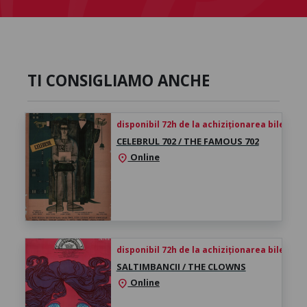
TI CONSIGLIAMO ANCHE
disponibil 72h de la achiziționarea biletului
CELEBRUL 702 / THE FAMOUS 702
Online
location_on
disponibil 72h de la achiziționarea biletului
SALTIMBANCII / THE CLOWNS
Online
location_on