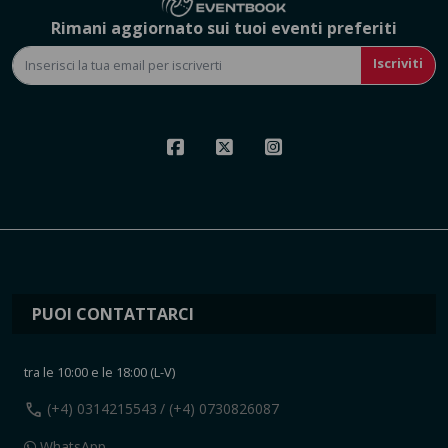
Rimani aggiornato sui tuoi eventi preferiti
Iscriviti
PUOI CONTATTARCI
tra le 10:00 e le 18:00 (L-V)
call
(+4) 0314215543
/ (+4) 0730826087
WhatsApp