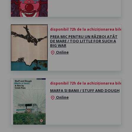
disponibil 72h de la achiziționarea biletului
PREA MIC PENTRU UN RĂZBOI ATÂT
DE MARE / TOO LITTLE FOR SUCH A
BIG WAR
Online
location_on
disponibil 72h de la achiziționarea biletului
MARFA ȘI BANII / STUFF AND DOUGH
Online
location_on