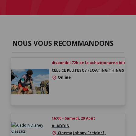
NOUS VOUS RECOMMANDONS
disponibil 72h de la achiziționarea biletului
CELE CE PLUTESC / FLOATING THINGS
Online
location_on
16:00 - Samedi, 29 Août
ALADDIN
Cinema Johnny Freidorf,
location_on