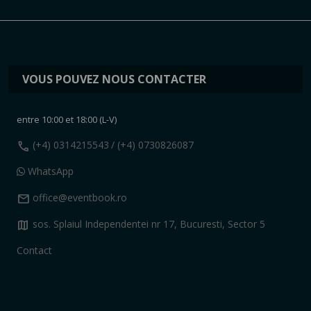
VOUS POUVEZ NOUS CONTACTER
entre 10:00 et 18:00 (L-V)
call
(+4) 0314215543
/ (+4) 0730826087
WhatsApp
mail
office@eventbook.ro
map
sos. Splaiul Independentei nr 17, Bucuresti, Sector 5
Contact