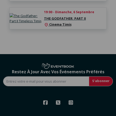
19:00 - Dimanche, 6 Septembre
THE GODFATHER: PART II
Cinema Timiș
location_on
Restez À Jour Avec Vos Événements Préférés
S'abonner