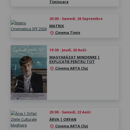
Timișoara
20:00 - Samedi, 26 Septembre
MATRIX
Cinema Timiș
location_on
19:30 - Jeudi, 20 Août
MAGYARÁZAT MINDENRE |
EXPLICAȚIE PENTRU TOT
Cinema ARTA Cluj
location_on
20:00 - Samedi, 22 Août
ÁRVA | ORFAN
Cinema ARTA Cluj
location_on