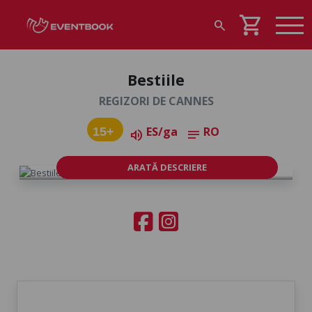
shopping_cart
search
Bestiile
REGIZORI DE CANNES
ES/ga
RO
15+
volume_up
notes
ARATĂ DESCRIERE