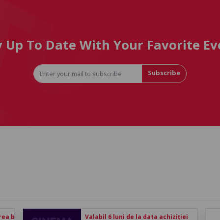
y Up To Date With Your Favorite Ev
Subscribe
rea biletului
Valabil 6 luni de la data achiziției