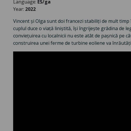
Language:
ES/ga
Year:
2022
Vincent și Olga sunt doi francezi stabiliți de mult timp î
cuplul duce o viață liniștită, își îngrijește grădina de
conviețuirea cu localnicii nu este atât de pașnică pe cât 
construirea unei ferme de turbine eoliene va înrăutăți