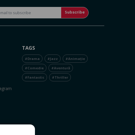
Subscribe
TAGS
#Drama
#Jazz
#Animație
#Comedie
#Aventură
#Fantastic
#Thriller
tagram