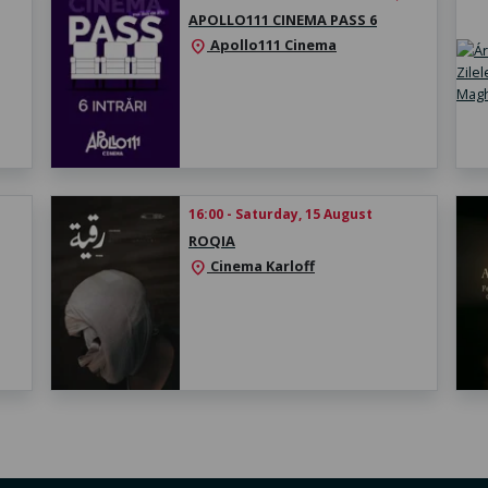
APOLLO111 CINEMA PASS 6
Apollo111 Cinema
location_on
16:00 - Saturday, 15 August
ROQIA
Cinema Karloff
location_on