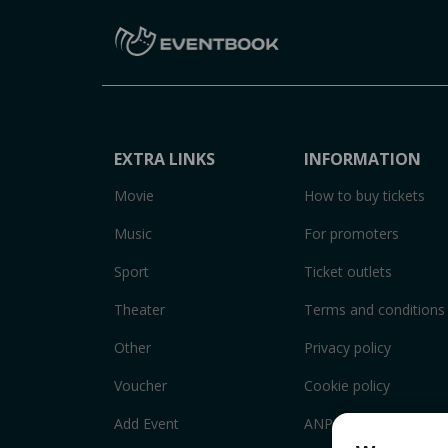
EXTRA LINKS
INFORMATION
Movie
How to buy tickets
Music
For promoters
Sport
Ticket outlets
Theater
Terms and conditions
Other
Privacy policy
Voucher
Cookie policy
Add Event
ANPC