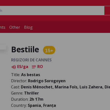
nts
Other
Blog
Bestiile
15+
REGIZORI DE CANNES
ES/ga
RO
volume_up
notes
Title:
As bestas
Director:
Rodrigo Sorogoyen
Cast:
Denis Ménochet, Marina Foïs, Luis Zahera, D
Genre:
Thriller
Duration:
2h 17m
Country:
Spania, Franța