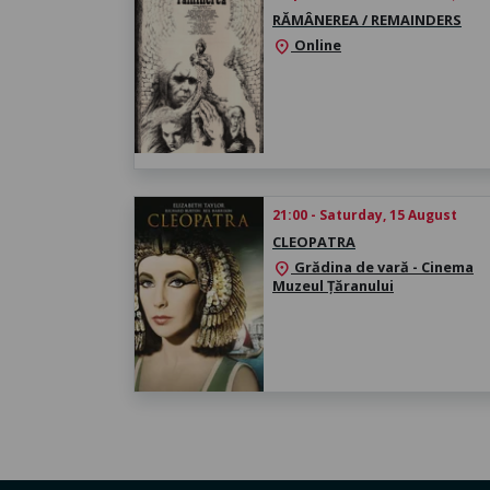
RĂMÂNEREA / REMAINDERS
Online
location_on
21:00 - Saturday, 15 August
CLEOPATRA
Grădina de vară - Cinema
location_on
Muzeul Țăranului