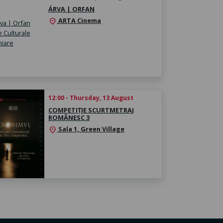
ÁRVA | ORFAN
ARTA Cinema
location_on
12:00 - Thursday, 13 August
COMPETIȚIE SCURTMETRAJ
ROMÂNESC 3
Sala 1, Green Village
location_on