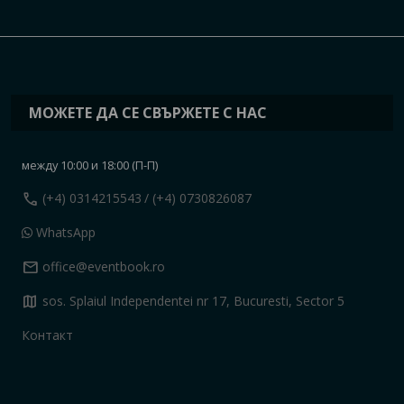
МОЖЕТЕ ДА СЕ СВЪРЖЕТЕ С НАС
между 10:00 и 18:00 (П-П)
call
(+4) 0314215543
/ (+4) 0730826087
WhatsApp
mail
office@eventbook.ro
map
sos. Splaiul Independentei nr 17, Bucuresti, Sector 5
Контакт