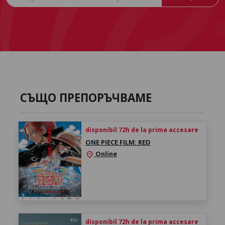
СЪЩО ПРЕПОРЪЧВАМЕ
disponibil 72h de la prima accesare
ONE PIECE FILM: RED
Online
location_on
disponibil 72h de la prima accesare