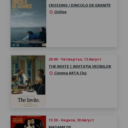
CROSSING / DINCOLO DE GRANIȚE
Online
location_on
20:00 - Четвъртък, 13 Август
THE INVITE | INVITAȚIA VECINILOR
Cinema ARTA Cluj
location_on
15:30 - Неделя, 30 Август
MADAME DE…