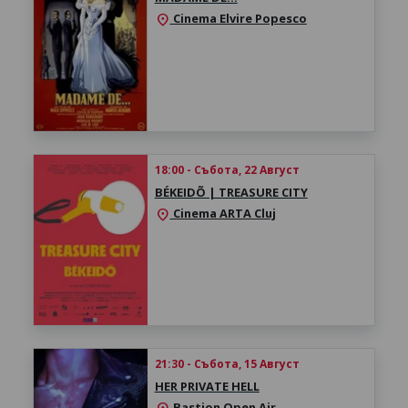
Cinema Elvire Popesco
location_on
18:00 - Събота, 22 Август
BÉKEIDÕ | TREASURE CITY
Cinema ARTA Cluj
location_on
21:30 - Събота, 15 Август
HER PRIVATE HELL
Bastion Open Air