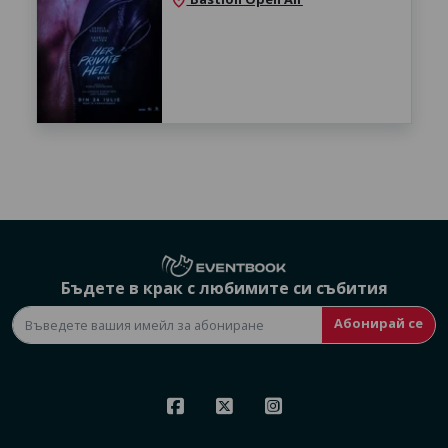
location_on
Бъдете в крак с любимите си събития
Абонирай се