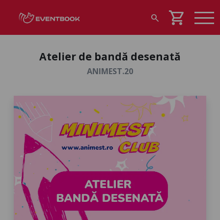
shopping_cart
search
Atelier de bandă desenată
ANIMEST.20