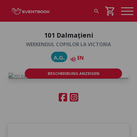
shopping_cart
search
101 Dalmațieni
WEEKENDUL COPIILOR LA VICTORIA
EN
A.G.
volume_up
BESCHREIBUNG ANZEIGEN