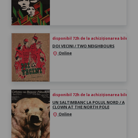
disponibil 72h de la achiziționarea biletului
DOI VECINI / TWO NEIGHBOURS
Online
location_on
disponibil 72h de la achiziționarea biletului
UN SALTIMBANC LA POLUL NORD / A
CLOWN AT THE NORTH POLE
Online
location_on