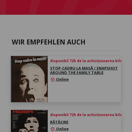
WIR EMPFEHLEN AUCH
disponibil 72h de la achiziționarea biletului
STOP-CADRU LA MASĂ / SNAPSHOT
AROUND THE FAMILY TABLE
Online
location_on
disponibil 72h de la achiziționarea biletului
RĂTĂCIRE
Online
location_on