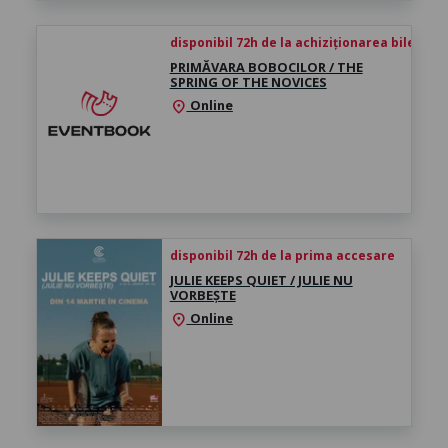
disponibil 72h de la achiziționarea biletului
PRIMĂVARA BOBOCILOR / THE
SPRING OF THE NOVICES
Online
location_on
disponibil 72h de la prima accesare
JULIE KEEPS QUIET / JULIE NU
VORBEȘTE
Online
location_on