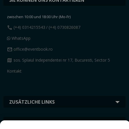
zwischen 10:00 und 18:00 Uhr (Mo-Fr)
call
(+4) 0314215543
/ (+4) 0730826087
WhatsApp
mail
office@eventbook.ro
map
sos. Splaiul Independentei nr 17, Bucuresti, Sector 5
Kontakt
ZUSÄTZLICHE LINKS
INFORMATION