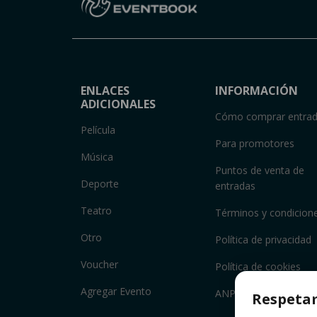
ENLACES
INFORMACIÓN
ADICIONALES
Cómo comprar entra
Película
Para promotores
Música
Puntos de venta de
Deporte
entradas
Teatro
Términos y condicion
Otro
Política de privacidad
Voucher
Política de cookies
Agregar Evento
ANPC
Respetam