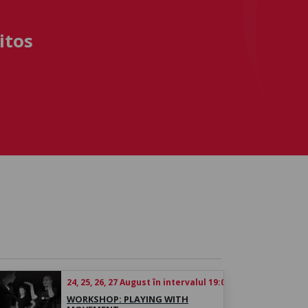
itos
24, 25, 26, 27 August în intervalul 19:00 - 21:00, WORKSH
WORKSHOP: PLAYING WITH