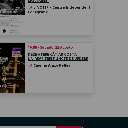
MOVEMENT
LINOTIP – Centru Independent
location_on
Coregrafic
16:00 - Sábado, 22 Agosto
DEZBATERE CÂT AR COSTA
UNIREA? TREI PUNCTE DE VEDERE
Cinema Amza Pellea
location_on