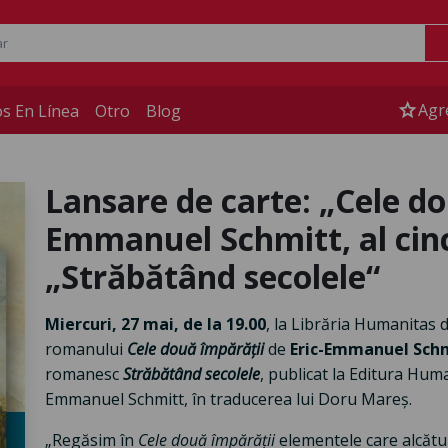
star
Agr
s En Línea
Otro
Blog
Lansare de carte: „Cele do
Emmanuel Schmitt, al cinc
„Străbătând secolele“
Miercuri, 27 mai, de la 19.00
, la Librăria Humanitas d
romanului
Cele două împărății
de
Eric-Emmanuel Sch
romanesc
Străbătând secolele
, publicat la Editura Huma
Emmanuel Schmitt, în traducerea lui Doru Mareș.
„Regăsim în
Cele două împărății
elementele care alcătui