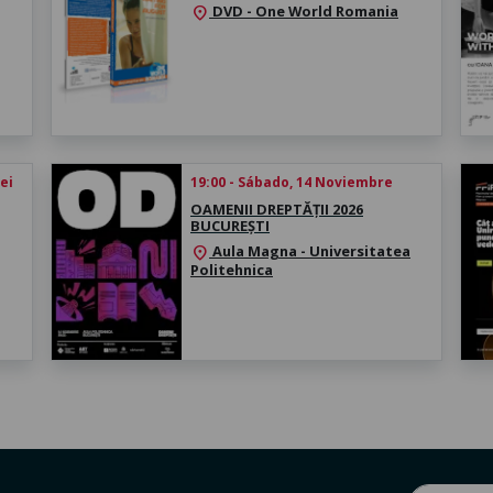
DVD - One World Romania
location_on
iei
19:00 - Sábado, 14 Noviembre
OAMENII DREPTĂȚII 2026
BUCUREȘTI
Aula Magna - Universitatea
location_on
Politehnica