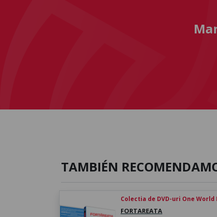
Man
TAMBIÉN RECOMENDAM
Colectia de DVD-uri One World
FORTAREATA