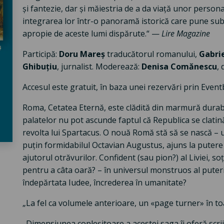
și fantezie, dar și măiestria de a da viață unor person
integrarea lor într-o panoramă istorică care pune sub
apropie de aceste lumi dispărute.“ —
Lire Magazine
Participă:
Doru Mareș
traducătorul romanului,
Gabri
Ghibuțiu
, jurnalist. Moderează:
Denisa Comănescu
, 
Accesul este gratuit, în baza unei rezervări prin Eventb
Roma, Cetatea Eternă, este clădită din marmură durabil
palatelor nu pot ascunde faptul că Republica se clatină,
revolta lui Spartacus. O nouă Romă stă să se nască – 
puțin formidabilul Octavian Augustus, ajuns la putere g
ajutorul otrăvurilor. Confident (sau pion?) al Liviei, 
pentru a câta oară? – în universul monstruos al puterii.
îndepărtata Iudee, încrederea în umanitate?
„La fel ca volumele anterioare, un «page turner» în t
„Dimensiunea copleșitoare a acestei saga îi oferă scrii