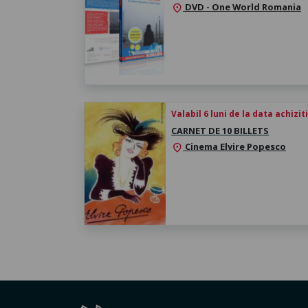
DVD - One World Romania
location_on
Valabil 6 luni de la data achizit
CARNET DE 10 BILLETS
Cinema Elvire Popesco
location_on