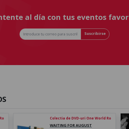
tente al día con tus eventos favor
Suscribirse
OS
 Ro
Colectia de DVD-uri One World Ro
WAITING FOR AUGUST