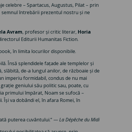
aje celebre – Spartacus, Augustus, Pilat – prin
 semnul întrebării prezentul nostru și ne
ela Avram
, profesor și critic literar,
Horia
directorul Editurii Humanitas Fiction.
ook, în limita locurilor disponibile.
ă. Însă splendidele fațade ale templelor și
 slăbită, de-a lungul anilor, de războaie și de
un imperiu formidabil, condus de nu mai
rație geniului său politic sau, poate, cu
soția primului împărat, Noam se sufocă –
 Își va dobândi el, în afara Romei, în
oată puterea cuvântului.“ —
La Dépêche du Midi
torului posibilitatea să arunce, prin