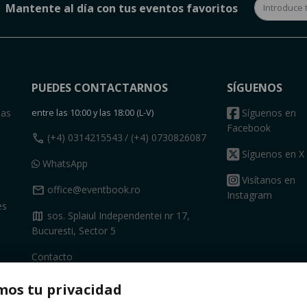
Mantente al día con tus eventos favoritos
PUEDES CONTACTARNOS
SÍGUENOS
das
entre las 10:00 y las 18:00 (L-V)
Síguenos en
Facebook
call
(+4) 0314215543
/ (+4) 0730826087
Síguenos en X
WhatsApp
Visítanos en
mail
office@eventbook.ro
Instagram
es
map
sos. Splaiul Independentei nr 17,
Bucuresti, Sector 5
Contacto
os tu privacidad