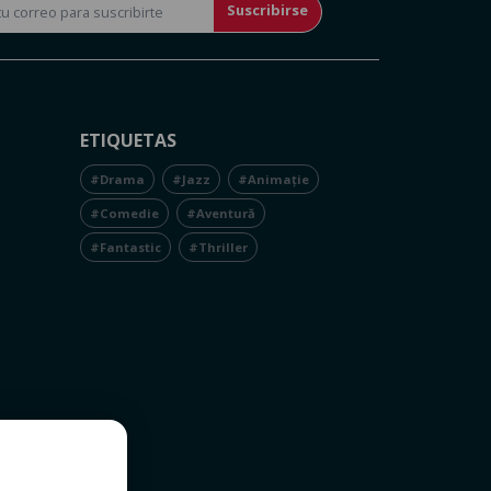
Suscribirse
ETIQUETAS
#Drama
#Jazz
#Animație
#Comedie
#Aventură
#Fantastic
#Thriller