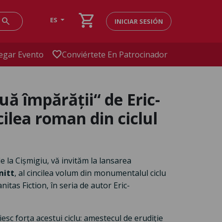
shopping_cart
search
ES
INICIAR SESIÓN
favorite
egar Evento
Conviértete En Patrocinador
uă împărății“ de Eric-
ilea roman din ciclul
e la Cișmigiu, vă invităm la lansarea
mitt
, al cincilea volum din monumentalul ciclu
nitas Fiction, în seria de autor Eric-
esc forța acestui ciclu: amestecul de erudiție