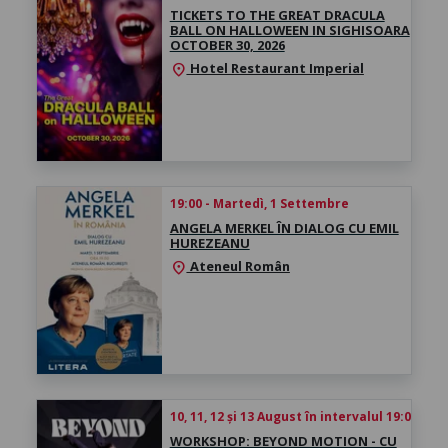
TICKETS TO THE GREAT DRACULA
BALL ON HALLOWEEN IN SIGHISOARA
OCTOBER 30, 2026
Hotel Restaurant Imperial
location_on
19:00 - Martedì, 1 Settembre
ANGELA MERKEL ÎN DIALOG CU EMIL
HUREZEANU
Ateneul Român
location_on
10, 11, 12 și 13 August în intervalul 19:00 - 
WORKSHOP: BEYOND MOTION - CU