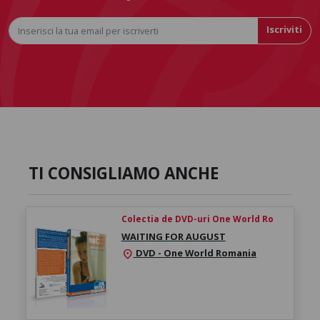
Iscriviti
TI CONSIGLIAMO ANCHE
Colectia de DVD-uri One World Ro
WAITING FOR AUGUST
DVD - One World Romania
location_on