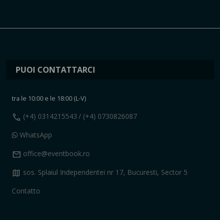
PUOI CONTATTARCI
tra le 10:00 e le 18:00 (L-V)
call
(+4) 0314215543
/ (+4) 0730826087
WhatsApp
mail
office@eventbook.ro
map
sos. Splaiul Independentei nr 17, Bucuresti, Sector 5
Contatto