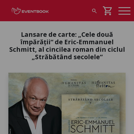
shopping_cart
search
Lansare de carte: „Cele două
împărății“ de Eric-Emmanuel
Schmitt, al cincilea roman din ciclul
„Străbătând secolele“