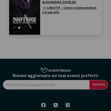
ALEXANDRA ZAVELEA
LINOTIP – Centru Independent
location_on
Coregrafic
Rimani aggiornato sui tuoi eventi preferiti
Iscriviti