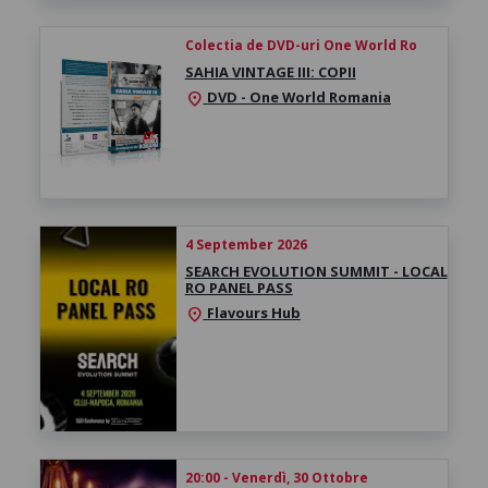
Colectia de DVD-uri One World Ro
SAHIA VINTAGE III: COPII
DVD - One World Romania
location_on
4 September 2026
SEARCH EVOLUTION SUMMIT - LOCAL
RO PANEL PASS
Flavours Hub
location_on
20:00 - Venerdì, 30 Ottobre